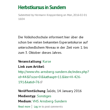
Herbstkursus in Sundern
Submitted by
Hermann Kroppenberg
on Mon, 2016-02-01
16:04
Die Volkshochschule informiert hier über die
schon bei vielen bekannten Esperantokurse auf
unterschiedlichem Niveau in der Zeit vom 1. bis
zum 3. Oktober dieses Jahres.
Veranstaltung:
Kurse
Link zum Artikel:
http://www.vhs-arnsberg-sundern.de/index.php?
id=44&Fsize=0&kathaupt=11&knr=H-426-
191&katid=76
(link is external)
Veröffentlichung:
Ĵaŭdo, 14. January 2016
Medientyp:
Sonstiges
Medium:
VHS Arnsberg-Sundern
about Herbstkursus in Sundern
Read more
Log in
to post comments