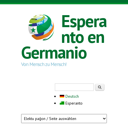
Skip to main content
Espera
nto en
Germanio
Von Mensch zu Mensch!
Search form
Serĉi
Deutsch
Esperanto