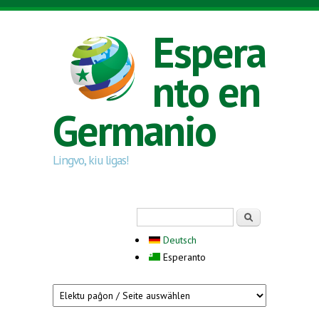
Skip to main content
Espera
nto en
Germanio
Lingvo, kiu ligas!
Search form
Serĉi
Deutsch
Esperanto