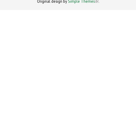
Original design by
Simple Themes
.
(link is
external)
external)