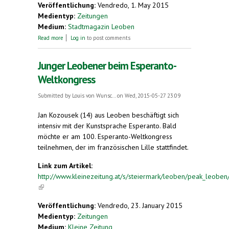
Veröffentlichung:
Vendredo, 1. May 2015
Medientyp:
Zeitungen
Medium:
Stadtmagazin Leoben
about Kara enloĝantaro de Leoben! Liebe Leobener
Read more
Log in
to post comments
Bevölkerung!
Junger Leobener beim Esperanto-
Weltkongress
Submitted by
Louis von Wunsc...
on Wed, 2015-05-27 23:09
Jan Kozousek (14) aus Leoben beschäftigt sich
intensiv mit der Kunstsprache Esperanto. Bald
möchte er am 100. Esperanto-Weltkongress
teilnehmen, der im französischen Lille stattfindet.
Link zum Artikel:
http://www.kleinezeitung.at/s/steiermark/leoben/peak_leobe
(link is external)
Veröffentlichung:
Vendredo, 23. January 2015
Medientyp:
Zeitungen
Medium:
Kleine Zeitung