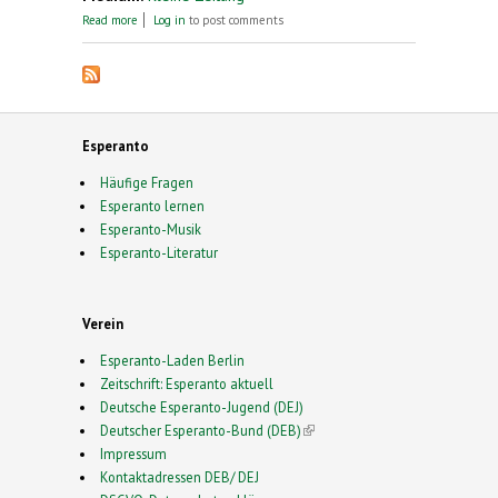
about Junger Leobener beim Esperanto-
Read more
Log in
to post comments
Weltkongress
Esperanto
Häufige Fragen
Esperanto lernen
Esperanto-Musik
Esperanto-Literatur
Verein
Esperanto-Laden Berlin
Zeitschrift: Esperanto aktuell
Deutsche Esperanto-Jugend (DEJ)
Deutscher Esperanto-Bund (DEB)
(link is external)
Impressum
Kontaktadressen DEB/ DEJ