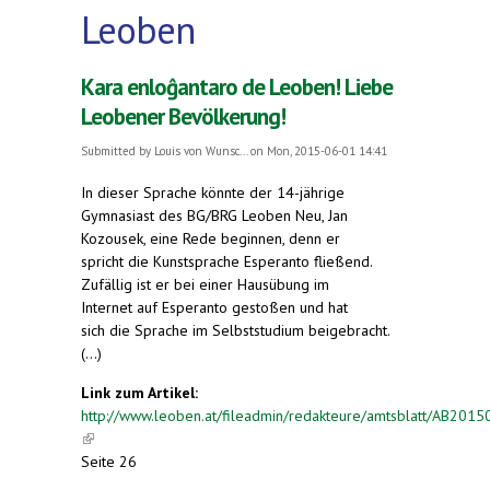
Leoben
Kara enloĝantaro de Leoben! Liebe
Leobener Bevölkerung!
Submitted by
Louis von Wunsc...
on Mon, 2015-06-01 14:41
In dieser Sprache könnte der 14-jährige
Gymnasiast des BG/BRG Leoben Neu, Jan
Kozousek, eine Rede beginnen, denn er
spricht die Kunstsprache Esperanto fließend.
Zufällig ist er bei einer Hausübung im
Internet auf Esperanto gestoßen und hat
sich die Sprache im Selbststudium beigebracht.
(...)
Link zum Artikel:
http://www.leoben.at/fileadmin/redakteure/amtsblatt/AB201
(link is external)
Seite 26