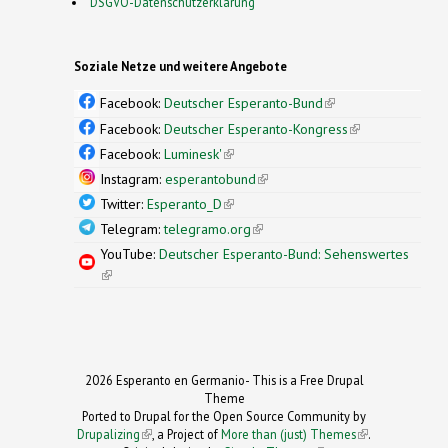
DSGVO-Datenschutzerklärung
Soziale Netze und weitere Angebote
Facebook:
Deutscher Esperanto-Bund
(link is
external)
Facebook:
Deutscher Esperanto-Kongress
(link is
external)
Facebook:
Luminesk'
(link is external)
Instagram:
esperantobund
(link is external)
Twitter:
Esperanto_D
(link is external)
Telegram:
telegramo.org
(link is external)
YouTube:
Deutscher Esperanto-Bund: Sehenswertes
(link is external)
2026 Esperanto en Germanio- This is a Free Drupal
Theme
Ported to Drupal for the Open Source Community by
Drupalizing
(link is external)
, a Project of
More than (just) Themes
(link is
.