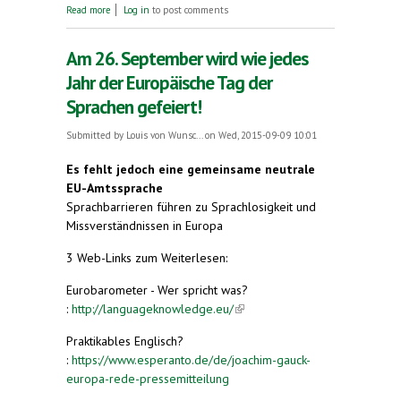
about Was ein Dillenburger mit der Sprache
Read more
Log in
to post comments
Esperanto zu tun hat
Am 26. September wird wie jedes
Jahr der Europäische Tag der
Sprachen gefeiert!
Submitted by
Louis von Wunsc...
on Wed, 2015-09-09 10:01
Es fehlt jedoch eine gemeinsame neutrale
EU-Amtssprache
Sprachbarrieren führen zu Sprachlosigkeit und
Missverständnissen in Europa
3 Web-Links zum Weiterlesen:
Eurobarometer - Wer spricht was?
:
http://languageknowledge.eu/
(link is external)
Praktikables Englisch?
:
https://www.esperanto.de/de/joachim-gauck-
europa-rede-pressemitteilung