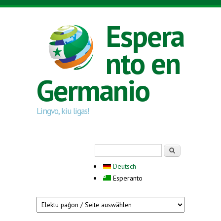
Skip to main content
Espera
nto en
Germanio
Lingvo, kiu ligas!
Search form
Serĉi
Deutsch
Esperanto