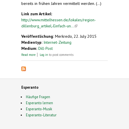
bereits in frühen Jahren vermittelt werden. (...)
Link zum Artikel:
http://www.mittelhessen.de/lokales/region-
dillenburg_artikel,-Einfach-un...
(link is external)
Veröffentlichung:
Merkredo, 22. July 2015
Medientyp:
Internet-Zeitung
Medium:
Dill-Post
about "Einfach und gehaltvoll zugleich"
Read more
Log in
to post comments
Esperanto
Häufige Fragen
Esperanto lernen
Esperanto-Musik
Esperanto-Literatur