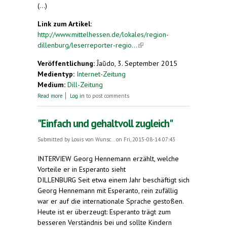
(...)
Link zum Artikel:
http://www.mittelhessen.de/lokales/region-
dillenburg/leserreporter-regio...
(link is external)
Veröffentlichung:
Ĵaŭdo, 3. September 2015
Medientyp:
Internet-Zeitung
Medium:
Dill-Zeitung
about Am 26. September wird wie jedes Jahr der
Read more
Log in
to post comments
Europäische Tag der Sprachen gefeiert!
"Einfach und gehaltvoll zugleich"
Submitted by
Louis von Wunsc...
on Fri, 2015-08-14 07:43
INTERVIEW Georg Hennemann erzählt, welche
Vorteile er in Esperanto sieht
DILLENBURG Seit etwa einem Jahr beschäftigt sich
Georg Hennemann mit Esperanto, rein zufällig
war er auf die internationale Sprache gestoßen.
Heute ist er überzeugt: Esperanto trägt zum
besseren Verständnis bei und sollte Kindern