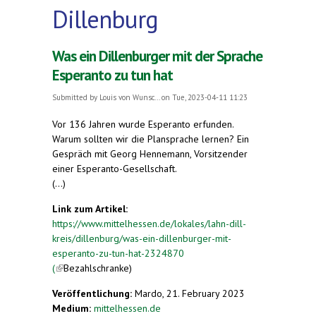
Dillenburg
Was ein Dillenburger mit der Sprache
Esperanto zu tun hat
Submitted by
Louis von Wunsc...
on Tue, 2023-04-11 11:23
Vor 136 Jahren wurde Esperanto erfunden.
Warum sollten wir die Plansprache lernen? Ein
Gespräch mit Georg Hennemann, Vorsitzender
einer Esperanto-Gesellschaft.
(...)
Link zum Artikel:
https://www.mittelhessen.de/lokales/lahn-dill-
kreis/dillenburg/was-ein-dillenburger-mit-
esperanto-zu-tun-hat-2324870
(
(link is external)
Bezahlschranke)
Veröffentlichung:
Mardo, 21. February 2023
Medium:
mittelhessen.de