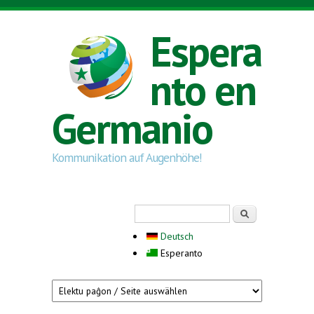
Skip to main content
Espera
nto en
Germanio
Kommunikation auf Augenhöhe!
Search form
Serĉi
Deutsch
Esperanto