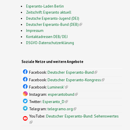
Esperanto-Laden Berlin
Zeitschrift: Esperanto aktuell
Deutsche Esperanto-Jugend (DEJ)
Deutscher Esperanto-Bund (DEB)
(link is external)
Impressum
Kontaktadressen DEB/ DEJ
DSGVO-Datenschutzerklärung
Soziale Netze und weitere Angebote
Facebook:
Deutscher Esperanto-Bund
(link is
external)
Facebook:
Deutscher Esperanto-Kongress
(link is
external)
Facebook:
Luminesk'
(link is external)
Instagram:
esperantobund
(link is external)
Twitter:
Esperanto_D
(link is external)
Telegram:
telegramo.org
(link is external)
YouTube:
Deutscher Esperanto-Bund: Sehenswertes
(link is external)