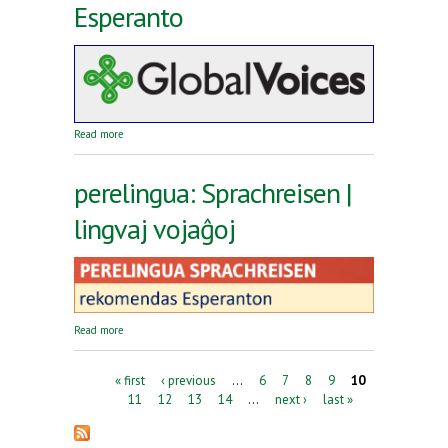
Esperanto
about Reta revuo Global Voices en Esperanto
Read more
perelingua: Sprachreisen |
lingvaj vojaĝoj
about perelingua: Sprachreisen | lingvaj vojaĝoj
Read more
Pages
« first
‹ previous
…
6
7
8
9
10
11
12
13
14
…
next ›
last »