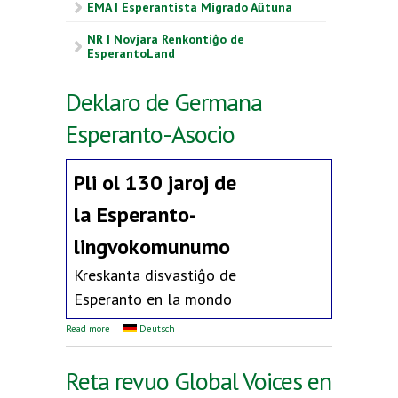
EMA | Esperantista Migrado Aŭtuna
NR | Novjara Renkontiĝo de
EsperantoLand
Deklaro de Germana
Esperanto-Asocio
Pli ol 130 jaroj de
la
Esperanto-
lingvokomunumo
Kreskanta disvastiĝo de
Esperanto en la mondo
about Deklaro de Germana Esperanto-Asocio
Read more
Deutsch
Reta revuo Global Voices en