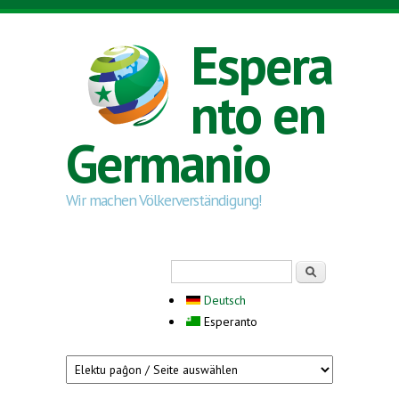
Skip to main content
Espera
nto en
Germanio
Wir machen Völkerverständigung!
Search form
Serĉi
Deutsch
Esperanto