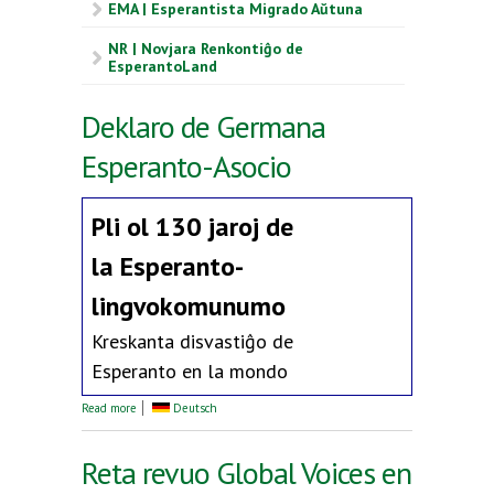
EMA | Esperantista Migrado Aŭtuna
NR | Novjara Renkontiĝo de
EsperantoLand
Deklaro de Germana
Esperanto-Asocio
Pli ol 130 jaroj de
la
Esperanto-
lingvokomunumo
Kreskanta disvastiĝo de
Esperanto en la mondo
about Deklaro de Germana Esperanto-Asocio
Read more
Deutsch
Reta revuo Global Voices en