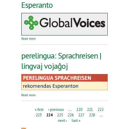
Esperanto
about Reta revuo Global Voices en Esperanto
Read more
perelingua: Sprachreisen |
lingvaj vojaĝoj
about perelingua: Sprachreisen | lingvaj vojaĝoj
Read more
Pages
« first
‹ previous
…
220
221
222
223
224
225
226
227
228
…
next ›
last »