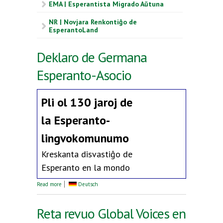
EMA | Esperantista Migrado Aŭtuna
NR | Novjara Renkontiĝo de
EsperantoLand
Deklaro de Germana
Esperanto-Asocio
Pli ol 130 jaroj de
la
Esperanto-
lingvokomunumo
Kreskanta disvastiĝo de
Esperanto en la mondo
about Deklaro de Germana Esperanto-Asocio
Read more
Deutsch
Reta revuo Global Voices en