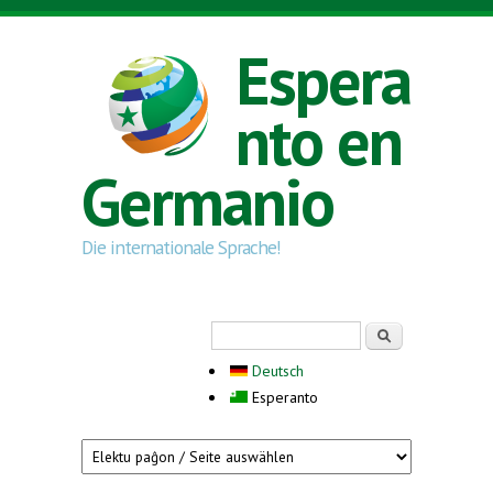
Skip to main content
Espera
nto en
Germanio
Die internationale Sprache!
Search form
Serĉi
Deutsch
Esperanto