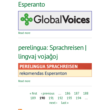
Esperanto
about Reta revuo Global Voices en Esperanto
Read more
perelingua: Sprachreisen |
lingvaj vojaĝoj
about perelingua: Sprachreisen | lingvaj vojaĝoj
Read more
Pages
« first
‹ previous
…
186
187
188
189
190
191
192
193
194
…
next ›
last »