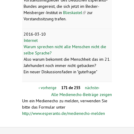
Bundes angereist, die sich jetzt im Becker-
Meisberger-Institut in
Blieskastel
(link is external)
zur
Vorstandssitzung trafen.
2016-03-10
Internet
Warum sprechen nicht alle Menschen nicht die
selbe Sprache?
Also warum bekommt die Menschheit das im 21.
Jahrhundert noch immer nicht gebacken?
Ein neuer Diskussionsfaden in "gutefrage"
‹ vorherige
171 de 255
nächste›
Alle Medienecho-Beiträge zeigen
Um ein Medienecho zu melden, verwenden Sie
bitte das Formular unter
http://www.esperanto.de/medienecho-melden