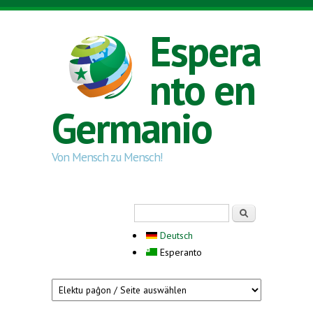
Skip to main content
Espera
nto en
Germanio
Von Mensch zu Mensch!
Search form
Serĉi
Deutsch
Esperanto