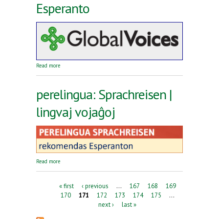
Esperanto
about Reta revuo Global Voices en Esperanto
Read more
perelingua: Sprachreisen |
lingvaj vojaĝoj
about perelingua: Sprachreisen | lingvaj vojaĝoj
Read more
Pages
« first
‹ previous
…
167
168
169
170
171
172
173
174
175
…
next ›
last »