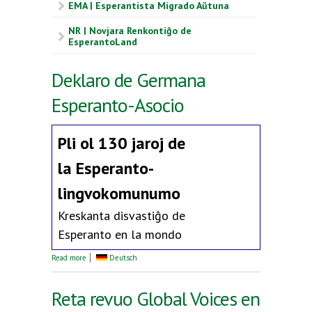
EMA | Esperantista Migrado Aŭtuna
NR | Novjara Renkontiĝo de
EsperantoLand
Deklaro de Germana
Esperanto-Asocio
Pli ol 130 jaroj de
la
Esperanto-
lingvokomunumo
Kreskanta disvastiĝo de
Esperanto en la mondo
about Deklaro de Germana Esperanto-Asocio
Read more
Deutsch
Reta revuo Global Voices en