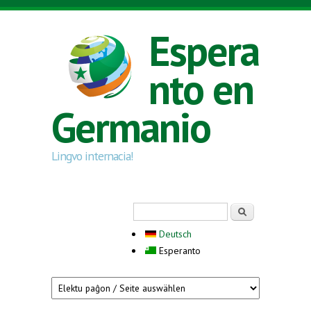
Skip to main content
Espera
nto en
Germanio
Lingvo internacia!
Search form
Serĉi
Deutsch
Esperanto