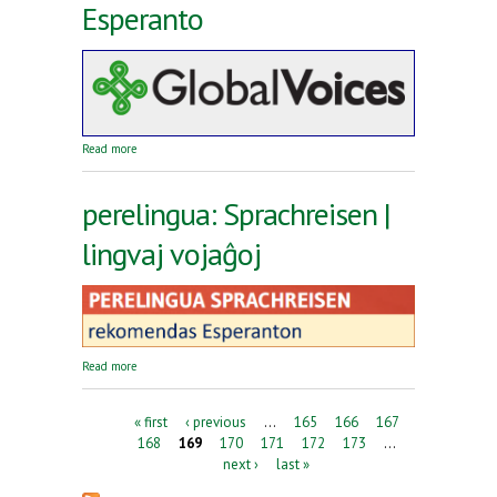
Esperanto
about Reta revuo Global Voices en Esperanto
Read more
perelingua: Sprachreisen |
lingvaj vojaĝoj
about perelingua: Sprachreisen | lingvaj vojaĝoj
Read more
Pages
« first
‹ previous
…
165
166
167
168
169
170
171
172
173
…
next ›
last »