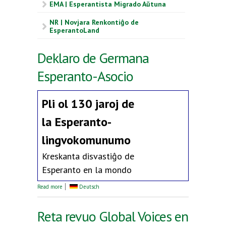
EMA | Esperantista Migrado Aŭtuna
NR | Novjara Renkontiĝo de
EsperantoLand
Deklaro de Germana
Esperanto-Asocio
Pli ol 130 jaroj de
la
Esperanto-
lingvokomunumo
Kreskanta disvastiĝo de
Esperanto en la mondo
about Deklaro de Germana Esperanto-Asocio
Read more
Deutsch
Reta revuo Global Voices en