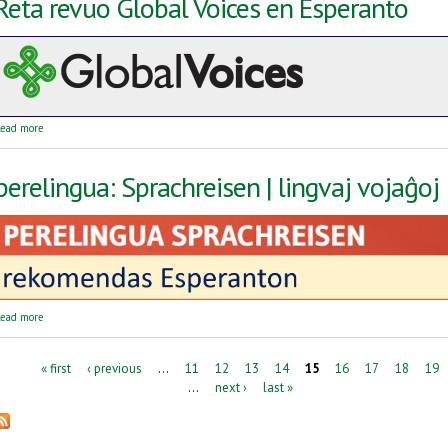
Reta revuo Global Voices en Esperanto
about Reta revuo Global Voices en Esperanto
ead more
perelingua: Sprachreisen | lingvaj vojaĝoj
about perelingua: Sprachreisen | lingvaj vojaĝoj
ead more
Pages
« first
‹ previous
…
11
12
13
14
15
16
17
18
19
…
next ›
last »