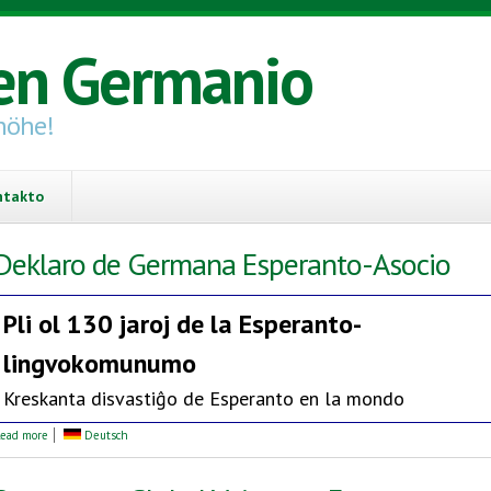
en Germanio
höhe!
ntakto
Deklaro de Germana Esperanto-Asocio
Pli ol 130 jaroj de la
Esperanto-
lingvokomunumo
Kreskanta disvastiĝo de Esperanto en la mondo
about Deklaro de Germana Esperanto-Asocio
ead more
Deutsch