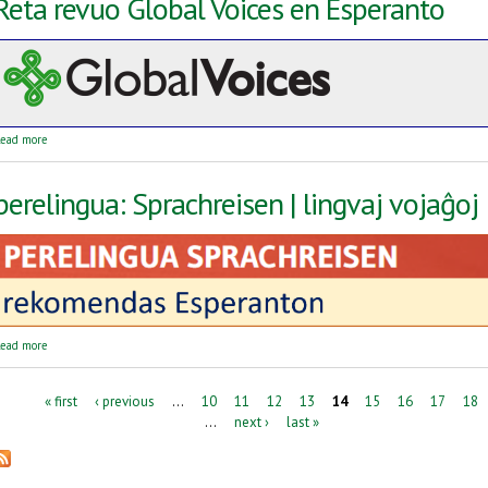
Reta revuo Global Voices en Esperanto
about Reta revuo Global Voices en Esperanto
ead more
perelingua: Sprachreisen | lingvaj vojaĝoj
about perelingua: Sprachreisen | lingvaj vojaĝoj
ead more
Pages
« first
‹ previous
…
10
11
12
13
14
15
16
17
18
…
next ›
last »