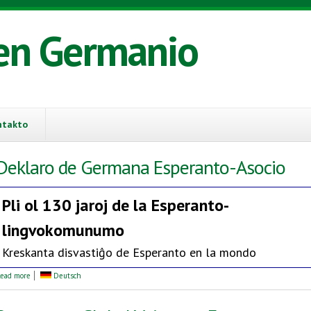
en Germanio
ntakto
Deklaro de Germana Esperanto-Asocio
Pli ol 130 jaroj de la
Esperanto-
lingvokomunumo
Kreskanta disvastiĝo de Esperanto en la mondo
about Deklaro de Germana Esperanto-Asocio
ead more
Deutsch