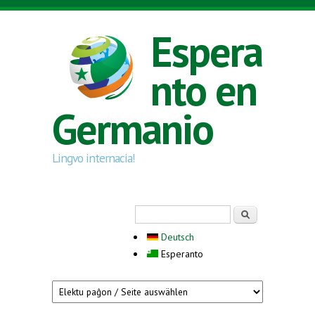
Skip to main content
Espera
nto en
Germanio
Lingvo internacia!
Search form
Serĉi
Deutsch
Esperanto