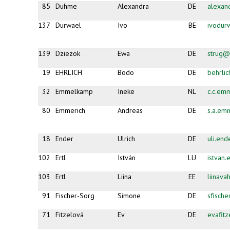
85
Duhme
Alexandra
DE
alexa
137
Durwael
Ivo
BE
ivodur
139
Dziezok
Ewa
DE
strug@
19
EHRLICH
Bodo
DE
behrli
32
Emmelkamp
Ineke
NL
c.c.em
80
Emmerich
Andreas
DE
s.a.em
18
Ender
Ulrich
DE
uli.en
102
Ertl
István
LU
istvan
103
Ertl
Liina
EE
liinava
91
Fischer-Sorg
Simone
DE
sfisch
71
Fitzelová
Ev
DE
evafit