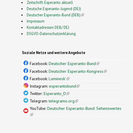
Zeitschrift: Esperanto aktuell
Deutsche Esperanto-Jugend (DEJ)
Deutscher Esperanto-Bund (DEB)
(link is external)
Impressum
Kontaktadressen DEB/ DEJ
DSGVO-Datenschutzerklärung
Soziale Netze und weitere Angebote
Facebook:
Deutscher Esperanto-Bund
(link is
external)
Facebook:
Deutscher Esperanto-Kongress
(link is
external)
Facebook:
Luminesk'
(link is external)
Instagram:
esperantobund
(link is external)
Twitter:
Esperanto_D
(link is external)
Telegram:
telegramo.org
(link is external)
YouTube:
Deutscher Esperanto-Bund: Sehenswertes
(link is external)