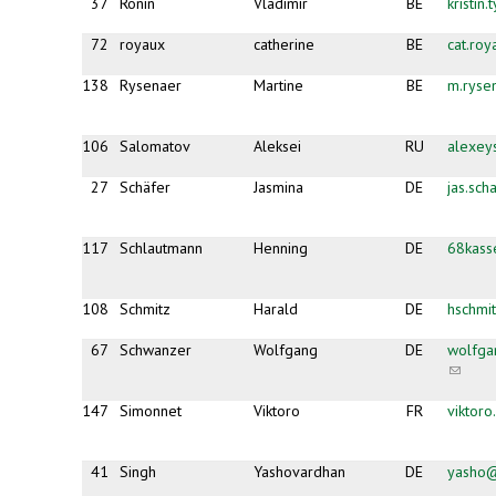
37
Ronin
Vladimir
BE
kristin
72
royaux
catherine
BE
cat.ro
138
Rysenaer
Martine
BE
m.ryse
106
Salomatov
Aleksei
RU
alexey
27
Schäfer
Jasmina
DE
jas.sc
117
Schlautmann
Henning
DE
68kas
108
Schmitz
Harald
DE
hschmi
67
Schwanzer
Wolfgang
DE
wolfga
(link
sends
e-
147
Simonnet
Viktoro
FR
viktor
mail)
41
Singh
Yashovardhan
DE
yasho@