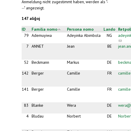
Anmeldung nicht zugestimmt haben, werden als "-
--" angezeigt.
147 aliĝoj
ID
Familia nomo
Persona nomo
Lando
Retpoŝ
79
Ademuyiwa
Adeyinka Abimbola
NG
adeyin
(link
sends
7
ANNET
Jean
BE
jean.a
e-
mail)
52
Beckmann
Markus
DE
beckma
142
Berger
Camille
FR
camill
141
Berger
Camille
FR
camill
83
Blanke
Wera
DE
wera@b
4
Bludau
Norbert
DE
Norber