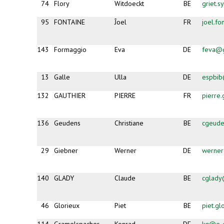
74
Flory
Witdoeckt
BE
griet.
95
FONTAINE
Ĵoel
FR
joel.fo
143
Formaggio
Eva
DE
feva@
13
Galle
Ulla
DE
espbib
132
GAUTHIER
PIERRE
FR
pierre
136
Geudens
Christiane
BE
cgeud
29
Giebner
Werner
DE
werner
140
GLADY
Claude
BE
cglady
46
Glorieux
Piet
BE
piet.g