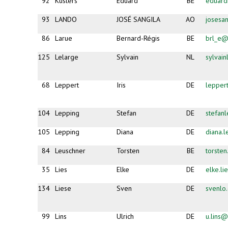
sends
92
Kusters
Eduard
BE
eduard
e-
mail)
93
LANDO
JOSÉ SANGILA
AO
josesa
86
Larue
Bernard-Régis
BE
brl_e@
125
Lelarge
Sylvain
NL
sylvai
68
Leppert
Iris
DE
lepper
104
Lepping
Stefan
DE
stefan
105
Lepping
Diana
DE
diana.
84
Leuschner
Torsten
BE
torste
35
Lies
Elke
DE
elke.li
134
Liese
Sven
DE
svenlo
99
Lins
Ulrich
DE
u.lins