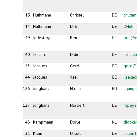
15
Huthmann
Christel
DE
chuth
14
Huthmann
Dirk
DE
DHuth
49
Indestege
Ben
BE
ben@es
40
Izacard
Didier
DE
triest
43
Jacques
Gerd
BE
gerd@e
44
Jacques
Ilse
BE
ilse.j
126
Junghans
ELena
RU
aljung
127
Junghans
Norbert
DE
rapeye
48
Kampmann
Dorle
NL
didok
31
Klein
Ursula
DE
uklein