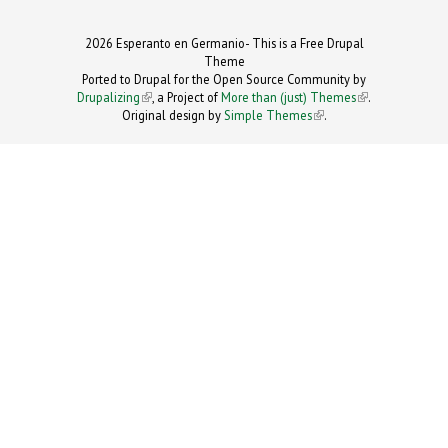
2026 Esperanto en Germanio- This is a Free Drupal
Theme
Ported to Drupal for the Open Source Community by
Drupalizing
(link is external)
, a Project of
More than (just) Themes
(link is
.
Original design by
Simple Themes
.
(link is
external)
external)