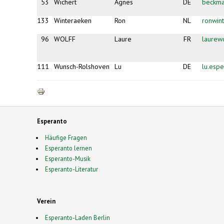
53
Wichert
Agnes
DE
beckma
133
Winteraeken
Ron
NL
ronwin
96
WOLFF
Laure
FR
laurew
111
Wunsch-Rolshoven
Lu
DE
lu.esp
Esperanto
Häufige Fragen
Esperanto lernen
Esperanto-Musik
Esperanto-Literatur
Verein
Esperanto-Laden Berlin