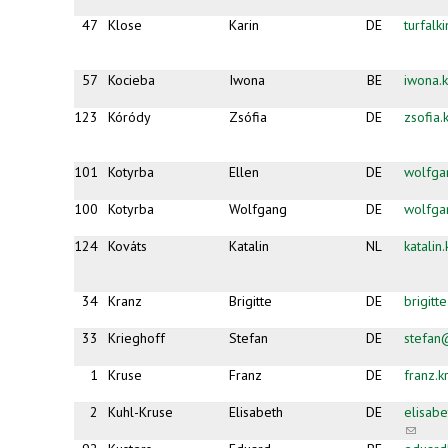
47
Klose
Karin
DE
turfal
57
Kocieba
Iwona
BE
iwona.
123
Kóródy
Zsófia
DE
zsofia
101
Kotyrba
Ellen
DE
wolfga
100
Kotyrba
Wolfgang
DE
wolfga
124
Kováts
Katalin
NL
katali
34
Kranz
Brigitte
DE
brigit
33
Krieghoff
Stefan
DE
stefan
1
Kruse
Franz
DE
franz.
2
Kuhl-Kruse
Elisabeth
DE
elisab
(link