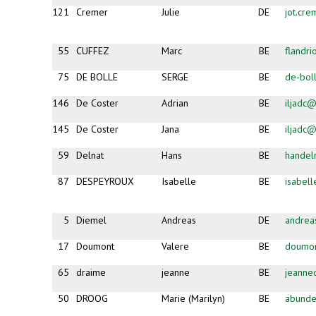
121
Cremer
Julie
DE
jot.cr
55
CUFFEZ
Marc
BE
flandr
75
DE BOLLE
SERGE
BE
de-bol
146
De Coster
Adrian
BE
iljadc@
145
De Coster
Jana
BE
iljadc@
59
Delnat
Hans
BE
handel
87
DESPEYROUX
Isabelle
BE
isabel
5
Diemel
Andreas
DE
andrea
17
Doumont
Valere
BE
doumon
65
draime
jeanne
BE
jeanne
50
DROOG
Marie (Marilyn)
BE
abund