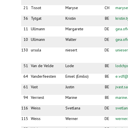
21
Tissot
Maryse
CH
maryse
36
Tytgat
Kristin
BE
kristin
11
Ullmann
Margarete
DE
gea.of
10
Ullmann
Walter
DE
gea.of
130
ursula
niesert
DE
uniese
51
Van de Velde
Lode
BE
lodchj
64
Vanderfeesten
Emiel (Emilio)
BE
e.vdf@
61
Vast
Justin
BE
jvast.
94
Verriest
Marine
BE
marine.
116
Weiss
Svetlana
DE
svetlan
115
Weiss
Werner
DE
werner