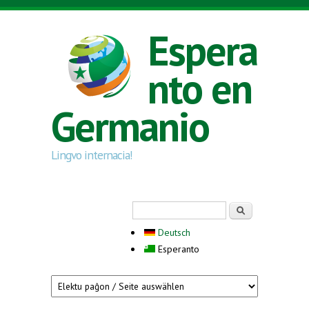
Skip to main content
Espera
nto en
Germanio
Lingvo internacia!
Search form
Serĉi
Deutsch
Esperanto