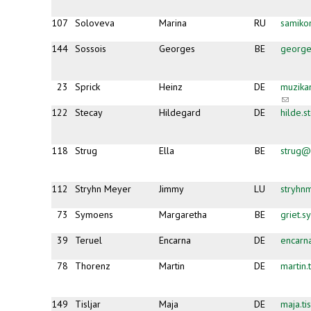
107
Soloveva
Marina
RU
samiko
144
Sossois
Georges
BE
george
23
Sprick
Heinz
DE
muzika
(link
sends
122
Stecay
Hildegard
DE
hilde.
e-
mail)
118
Strug
Ella
BE
strug@
112
Stryhn Meyer
Jimmy
LU
stryhn
73
Symoens
Margaretha
BE
griet.
39
Teruel
Encarna
DE
encarn
78
Thorenz
Martin
DE
martin
149
Tisljar
Maja
DE
maja.ti