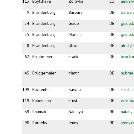
113
Boytcheva
Zdravka
LU
amuzi
9
Brandenburg
Barbara
DE
barbar
24
Brandenburg
Guido
DE
guido.
25
Brandenburg
Martina
DE
guido.
8
Brandenburg
Ulrich
DE
ulrich
62
Brockmeier
Frank
DE
brock
45
Brüggemeier
Martin
DE
m.brue
109
Buchenthal
Sascha
DE
sascha
119
Bünemann
Ernst
DE
ernst
89
Chumak
Nataliya
BE
natali
98
Cornelis
Jenny
BE
jenny.