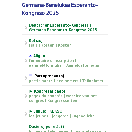
Germana-Beneluksa Esperanto-
Kongreso 2025
Deutscher Esperanto-Kongress |
Germana Esperanto-Kongreso 2025
Kotizoj
frais | kosten | Kosten
✉
Aliĝilo
formulaire d’inscription |
aanmeldformulier | Anmeldeformular
Partoprenantoj
☰
participants | deelnemers | Teilnehmer
► Kongresaj paĝoj
pages du congrès | website van het
congres | Kongressseiten
► Junuloj: KEKSO
les jeunes | jongeren | Jugendliche
Dosieroj por elŝuti
fichiers à télécharger | bestanden om te