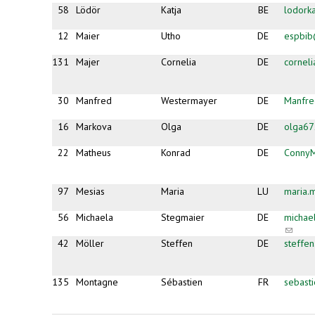
58
Lödör
Katja
BE
lodork
12
Maier
Utho
DE
espbib
131
Majer
Cornelia
DE
cornel
30
Manfred
Westermayer
DE
Manfr
16
Markova
Olga
DE
olga6
22
Matheus
Konrad
DE
Conny
97
Mesias
Maria
LU
maria.
56
Michaela
Stegmaier
DE
michae
(link
sends
42
Möller
Steffen
DE
steffe
e-
mail)
135
Montagne
Sébastien
FR
sebast