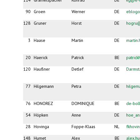
114
Gramelspacher
Konrad
DE
kg@e-d
90
Groen
Werner
DE
eblogo
128
Gruner
Horst
DE
hogru
3
Haase
Martin
DE
martin
20
Haerick
Patrick
BE
patric
120
Haußner
Detlef
DE
Darmst
77
Hilgemann
Petra
DE
hilgem
76
HONOREZ
DOMINIQUE
BE
de-bol
54
Höpken
Anne
DE
hoe_a
28
Hovinga
Foppe-Klaas
NL
fkhovi
148
Humet
Alex
BE
alex.h