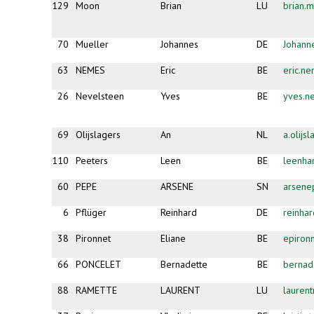
129
Moon
Brian
LU
brian
70
Mueller
Johannes
DE
Johann
63
NEMES
Eric
BE
eric.n
26
Nevelsteen
Yves
BE
yves.n
69
Olijslagers
An
NL
a.olijs
110
Peeters
Leen
BE
leenha
60
PEPE
ARSENE
SN
arsene
6
Pflüger
Reinhard
DE
reinha
38
Pironnet
Eliane
BE
epiron
66
PONCELET
Bernadette
BE
bernad
88
RAMETTE
LAURENT
LU
lauren