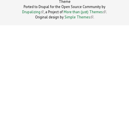
Theme
Ported to Drupal for the Open Source Community by
Drupalizing
(link is external)
, a Project of
More than (just) Themes
(link is
.
Original design by
Simple Themes
.
(link is
external)
external)