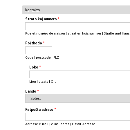
Kontakto
Strato kaj numero
*
Rue et numéro de maison | straat en huisnummer | Straße und Ha
Poŝtkodo
*
Code | postcode | PLZ
Loko
*
Lieu | plaats | Ort
Lando
*
Retpoŝta adreso
*
Adresse e-mail | e-mailadres | E-Mail-Adresse