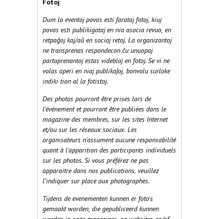
Fotoj
Dum la eventoj povas esti farataj fotoj, kiuj
povas esti publikigataj en nia asocia revuo, en
retpaĝoj kaj/aŭ en sociaj retoj. La organizantoj
ne transprenas respondecon ĉu unuopaj
partoprenantoj estas videblaj en fotoj.
Se vi ne
volas aperi en niaj publikaĵoj, bonvolu surloke
indiki tion al la fotistoj.
Des photos pourront être prises lors de
l'événement et pourront être publiées dans le
magazine des membres, sur les sites Internet
et/ou sur les réseaux sociaux. Les
organisateurs n'assument aucune responsabilité
quant à l'apparition des participants individuels
sur les photos.
Si vous préférez ne pas
apparaitre dans nos publications, veuillez
l’indiquer sur place aux photographes.
Tijdens de evenementen kunnen er foto's
gemaakt worden, die gepubliceerd kunnen
worden in onze magazines, op websites en/of