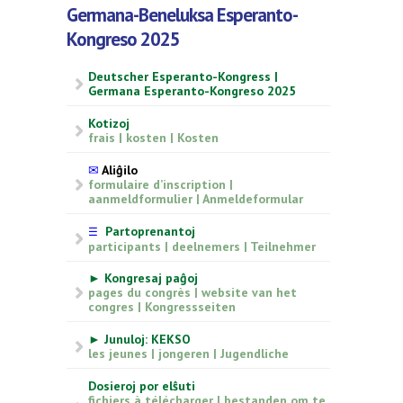
Germana-Beneluksa Esperanto-
Kongreso 2025
Deutscher Esperanto-Kongress |
Germana Esperanto-Kongreso 2025
Kotizoj
frais | kosten | Kosten
✉
Aliĝilo
formulaire d’inscription |
aanmeldformulier | Anmeldeformular
Partoprenantoj
☰
participants | deelnemers | Teilnehmer
► Kongresaj paĝoj
pages du congrès | website van het
congres | Kongressseiten
► Junuloj: KEKSO
les jeunes | jongeren | Jugendliche
Dosieroj por elŝuti
fichiers à télécharger | bestanden om te