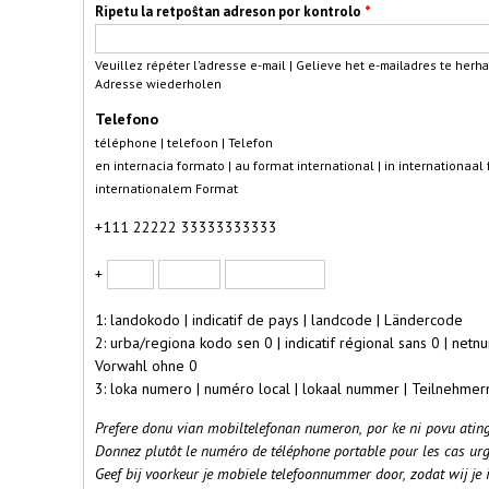
Ripetu la retpoŝtan adreson por kontrolo
*
Veuillez répéter l'adresse e-mail | Gelieve het e-mailadres te herhal
Adresse wiederholen
Telefono
téléphone | telefoon | Telefon
en internacia formato | au format international | in internationaal 
internationalem Format
+111 22222 33333333333
Landokodo
Urbokodo
Numero
+
1: landokodo | indicatif de pays | landcode | Ländercode
2: urba/regiona kodo sen 0 | indicatif régional sans 0 | net
Vorwahl ohne 0
3: loka numero | numéro local | lokaal nummer | Teilnehm
Prefere donu vian mobiltelefonan numeron, por ke ni povu atingi
Donnez plutôt le numéro de téléphone portable pour les cas urg
Geef bij voorkeur je mobiele telefoonnummer door, zodat wij je 