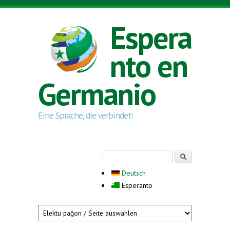
Skip to main content
Espera
nto en
Germanio
Eine Sprache, die verbindet!
Search form
Serĉi
Deutsch
Esperanto