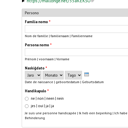
►
https://mallonge.net/35aKEKSO
(link is
external)
Persono
Familia nomo
*
Nom de famille | familienaam | Familienname
Persona nomo
*
Prénom | voornaam | Vorname
Naskiĝdato
*
Jaro
Monato
Tago
Date de naissance | geboortedatum | Geburtsdatum
Handikapulo
*
ne | non | neen | nein
jes | oui | ja | ja
Je suis une personne handicapée | Ik heb een beperking | Ich habe
Behinderung