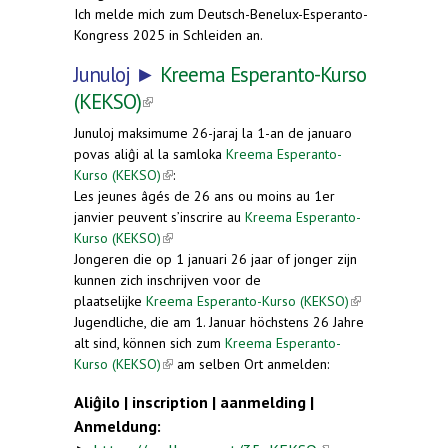
Ich melde mich zum Deutsch-Benelux-Esperanto-
Kongress 2025 in Schleiden an.
Junuloj ►
Kreema Esperanto-Kurso
(KEKSO)
(link is external)
Junuloj maksimume 26-jaraj la 1-an de januaro
povas aliĝi al la samloka
Kreema Esperanto-
Kurso (KEKSO)
(link is external)
:
Les jeunes âgés de 26 ans ou moins au 1er
janvier peuvent s’inscrire au
Kreema Esperanto-
Kurso (KEKSO)
(link is external)
Jongeren die op 1 januari 26 jaar of jonger zijn
kunnen zich inschrijven voor de
plaatselijke
Kreema Esperanto-Kurso (KEKSO)
(link is
Jugendliche, die am 1. Januar höchstens 26 Jahre
external)
alt sind, können sich zum
Kreema Esperanto-
Kurso (KEKSO)
(link is external)
am selben Ort anmelden:
Aliĝilo | inscription | aanmelding |
Anmeldung: