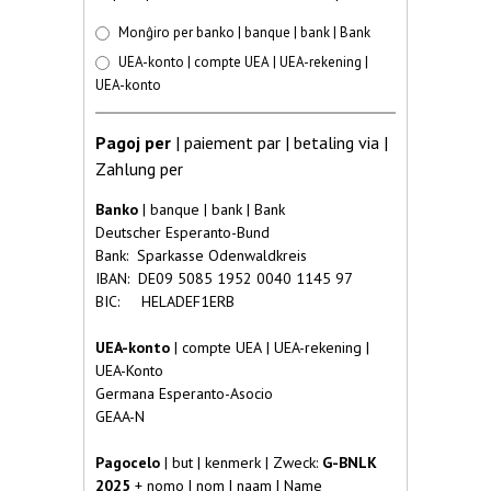
Pago per
*
Monĝiro per banko | banque | bank | Bank
UEA-konto | compte UEA | UEA-rekening |
UEA-konto
Pagoj per
| paiement par | betaling via |
Zahlung per
Banko
| banque | bank | Bank
Deutscher Esperanto-Bund
Bank: Sparkasse Odenwaldkreis
IBAN: DE09 5085 1952 0040 1145 97
BIC: HELADEF1ERB
UEA-konto
| compte UEA | UEA-rekening |
UEA-Konto
Germana Esperanto-Asocio
GEAA-N
Pagocelo
| but | kenmerk | Zweck:
G-BNLK
2025
+ nomo | nom | naam | Name