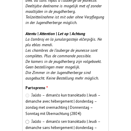
avec ou sans repas à l'auberge de jeunesse.
Deeltijdse deelname is mogelijk met of zonder
maaltijden in de jeugdherberg.
Teilzeitteilnahme ist mit oder ohne Verpflegung
in der Jugendherberge möglich.
Atentu | Attention | Let op | Achtung
La ĉambroj en la junulargastejo elĉerpiĝis. Ne
plu eblas mendi.
Les chambres de l’auberge de jeunesse sont
complètes. Plus de commande possible.
De kamers in de jeugdherberg zijn volgeboekt.
Geen bestellingen meer mogelijk.
Die Zimmer in der Jugendherberge sind
ausgebucht. Keine Bestellung mehr möglich.
Partopreno
*
Ĵaŭdo – dimanĉo kun tranoktado | Jeudi –
dimanche avec hébergement | donderdag –
zondag met overnachting | Donnerstag –
Sonntag mit Übernachtung (280 €)
Ĵaŭdo – dimanĉo sen tranoktado | Jeudi –
dimanche sans hébergement | donderdag –