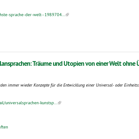
chste-sprache-der-welt--1989704...
(link is external)
 Plansprachen: Träume und Utopien von einer Welt ohne
urden immer wieder Konzepte für die Entwicklung einer Universal- oder Einheits
ail/universalsprachen-kunstsp...
(link is external)
aften
: Träume und Utopien von einer Welt ohne Übersetzung