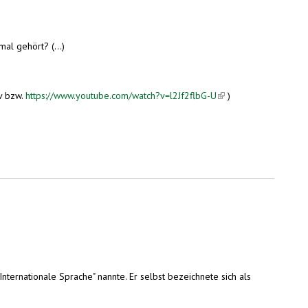
al gehört? (...)
v bzw.
https://www.youtube.com/watch?v=l2Jf2flbG-U
(link is external)
)
ternationale Sprache" nannte. Er selbst bezeichnete sich als