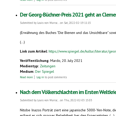
Der Georg-Büchner-Preis 2021 geht an Clemen
Submitted by
Louis von Wunsc...
on Sat, 2022-02-19 11:15
(Erwähnung des Buches "Die Bienen und das Unsichtbare" sowi
(...)
Link zum Artikel:
https://www.spiegel.de/kultur/literatur/ge
Veröffentlichung:
Mardo, 20. July 2021
Medientyp:
Zeitungen
Medium:
Der Spiegel
about Der Georg-Büchner-Preis 2021 geht an Clemens J. Setz
Read more
Log in
to post comments
Nach dem Völkerschlachten im Ersten Weltkrie
Submitted by
Louis von Wunsc...
on Thu, 2022-02-03 15:03
Nitobe Inazos Porträt ziert eine japanische 5000-Yen-Note, di
erfreut er sich grosser Beliebtheit, bei den Esperantisten. (...)