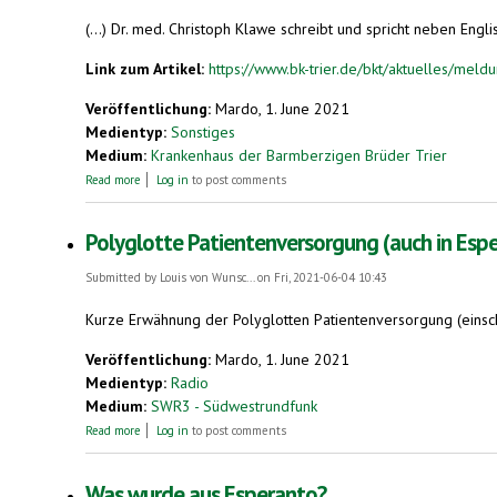
(...) Dr. med. Christoph Klawe schreibt und spricht neben Englis
Link zum Artikel:
https://www.bk-trier.de/bkt/aktuelles/meld
Veröffentlichung:
Mardo, 1. June 2021
Medientyp:
Sonstiges
Medium:
Krankenhaus der Barmberzigen Brüder Trier
about Polyglotte Patientenversorgung
Read more
Log in
to post comments
Polyglotte Patientenversorgung (auch in Esp
Submitted by
Louis von Wunsc...
on Fri, 2021-06-04 10:43
Kurze Erwähnung der Polyglotten Patientenversorgung (einsch
Veröffentlichung:
Mardo, 1. June 2021
Medientyp:
Radio
Medium:
SWR3 - Südwestrundfunk
about Polyglotte Patientenversorgung (auch in Esperanto)
Read more
Log in
to post comments
Was wurde aus Esperanto?