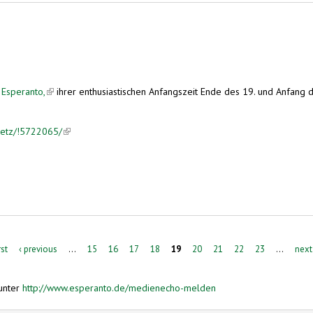
 Esperanto,
(link is external)
ihrer enthusiastischen Anfangszeit Ende des 19. und Anfang
Setz/!5722065/
(link is external)
rst
‹ previous
…
15
16
17
18
19
20
21
22
23
…
next
unter
http://www.esperanto.de/medienecho-melden