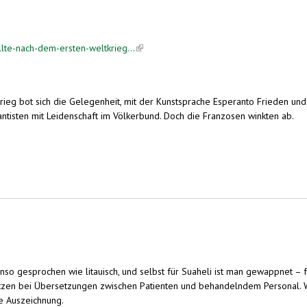
llte-nach-dem-ersten-weltkrieg...
(link is external)
rieg bot sich die Gelegenheit, mit der Kunstsprache Esperanto Frieden un
antisten mit Leidenschaft im Völkerbund. Doch die Franzosen winkten ab.
e Gelegenheit, mit der Kunstsprache Esperanto Frieden und Verständigung zu befördern.
benso gesprochen wie litauisch, und selbst für Suaheli ist man gewappnet –
tzen bei Übersetzungen zwischen Patienten und behandelndem Personal. We
re Auszeichnung.