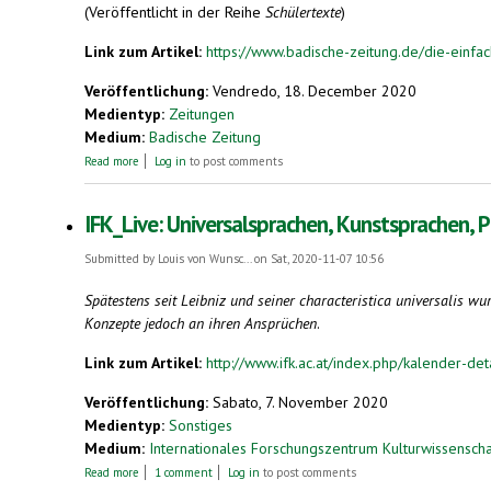
(Veröffentlicht in der Reihe
Schülertexte
)
Link zum Artikel:
https://www.badische-zeitung.de/die-einfa
Veröffentlichung:
Vendredo, 18. December 2020
Medientyp:
Zeitungen
Medium:
Badische Zeitung
about Die einfachste Sprache der Welt
Read more
Log in
to post comments
IFK_Live: Universalsprachen, Kunstsprachen,
Submitted by
Louis von Wunsc...
on Sat, 2020-11-07 10:56
Spätestens seit Leibniz und seiner characteristica universalis w
Konzepte jedoch an ihren Ansprüchen
.
Link zum Artikel:
http://www.ifk.ac.at/index.php/kalender-det
Veröffentlichung:
Sabato, 7. November 2020
Medientyp:
Sonstiges
Medium:
Internationales Forschungszentrum Kulturwissensch
about IFK_Live: Universalsprachen, Kunstsprachen, Plansprachen
Read more
1 comment
Log in
to post comments