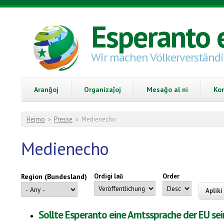
Skip to main content
Esperanto 
Wir machen Völkerverständ
Aranĝoj
Organizaĵoj
Mesaĝo al ni
Ko
You are here
Hejmo
»
Presse
»
Medienecho
Medienecho
Region (Bundesland)
Ordigi laŭ
Order
Sollte Esperanto eine Amtssprache der EU sei