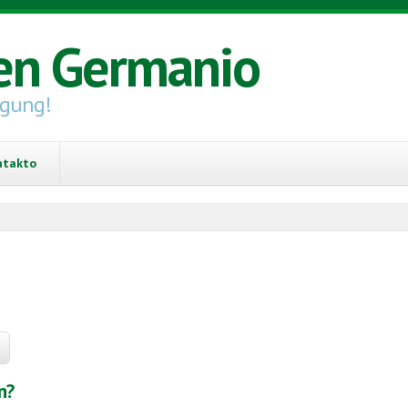
en Germanio
igung!
ntakto
n?