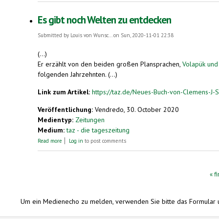
Es gibt noch Welten zu entdecken
Submitted by
Louis von Wunsc...
on Sun, 2020-11-01 22:38
(...)
Er erzählt von den beiden großen Plansprachen,
Volapük und
folgenden Jahrzehnten. (...)
Link zum Artikel:
https://taz.de/Neues-Buch-von-Clemens-J-
Veröffentlichung:
Vendredo, 30. October 2020
Medientyp:
Zeitungen
Medium:
taz - die tageszeitung
about Es gibt noch Welten zu entdecken
Read more
Log in
to post comments
Pages
« fi
Um ein Medienecho zu melden, verwenden Sie bitte das Formular 