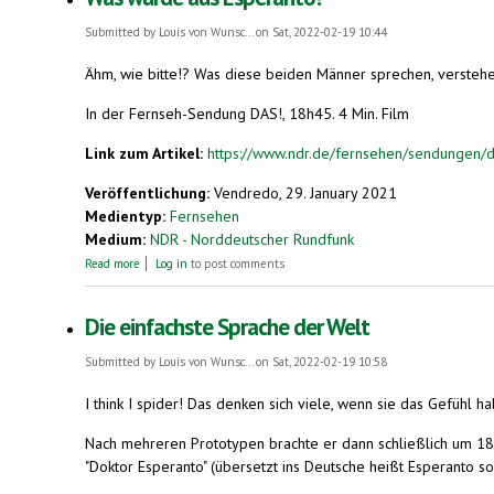
Submitted by
Louis von Wunsc...
on Sat, 2022-02-19 10:44
Ähm, wie bitte!? Was diese beiden Männer sprechen, verstehen
In der Fernseh-Sendung DAS!, 18h45. 4 Min. Film
Link zum Artikel:
https://www.ndr.de/fernsehen/sendungen/d
Veröffentlichung:
Vendredo, 29. January 2021
Medientyp:
Fernsehen
Medium:
NDR - Norddeutscher Rundfunk
about Was wurde aus Esperanto?
Read more
Log in
to post comments
Die einfachste Sprache der Welt
Submitted by
Louis von Wunsc...
on Sat, 2022-02-19 10:58
I think I spider! Das denken sich viele, wenn sie das Gefühl h
Nach mehreren Prototypen brachte er dann schließlich um 1887
"Doktor Esperanto" (übersetzt ins Deutsche heißt Esperanto so 