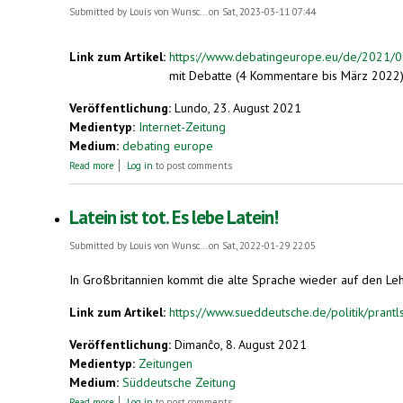
Submitted by
Louis von Wunsc...
on Sat, 2023-03-11 07:44
Link zum Artikel:
https://www.debatingeurope.eu/de/2021/0
mit Debatte (4 Kommentare bis März 2022
Veröffentlichung:
Lundo, 23. August 2021
Medientyp:
Internet-Zeitung
Medium:
debating europe
about Sollte Esperanto eine Amtssprache der EU sein?
Read more
Log in
to post comments
Latein ist tot. Es lebe Latein!
Submitted by
Louis von Wunsc...
on Sat, 2022-01-29 22:05
In Großbritannien kommt die alte Sprache wieder auf den Lehrpl
Link zum Artikel:
https://www.sueddeutsche.de/politik/prantls
Veröffentlichung:
Dimanĉo, 8. August 2021
Medientyp:
Zeitungen
Medium:
Süddeutsche Zeitung
about Latein ist tot. Es lebe Latein!
Read more
Log in
to post comments