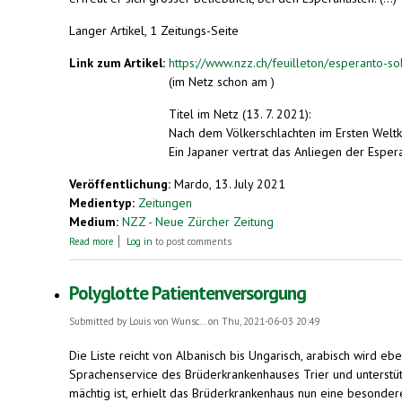
Langer Artikel, 1 Zeitungs-Seite
Link zum Artikel:
https://www.nzz.ch/feuilleton/esperanto-so
(im Netz schon am )
Titel im Netz (13. 7. 2021):
Nach dem Völkerschlachten im Ersten Weltk
Ein Japaner vertrat das Anliegen der Esper
Veröffentlichung:
Mardo, 13. July 2021
Medientyp:
Zeitungen
Medium:
NZZ - Neue Zürcher Zeitung
about Nach dem Völkerschlachten im Ersten Weltkrieg bot sich di
Read more
Log in
to post comments
Polyglotte Patientenversorgung
Submitted by
Louis von Wunsc...
on Thu, 2021-06-03 20:49
Die Liste reicht von Albanisch bis Ungarisch, arabisch wird e
Sprachenservice des Brüderkrankenhauses Trier und unterstü
mächtig ist, erhielt das Brüderkrankenhaus nun eine besonde