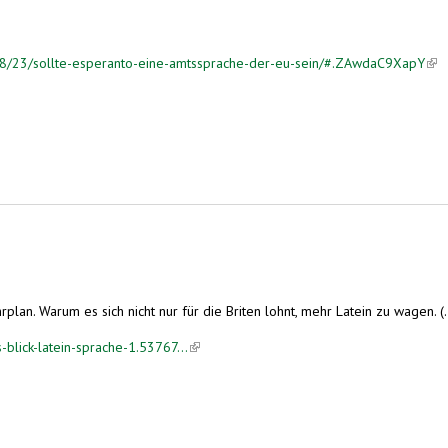
8/23/sollte-esperanto-eine-amtssprache-der-eu-sein/#.ZAwdaC9XapY
(lin
)
an. Warum es sich nicht nur für die Briten lohnt, mehr Latein zu wagen. (..
-blick-latein-sprache-1.53767...
(link is external)