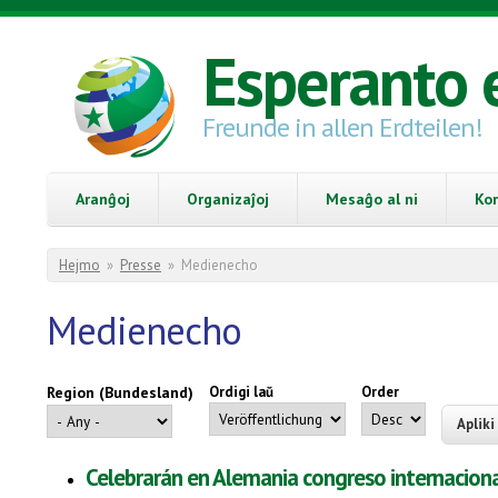
Skip to main content
Esperanto 
Freunde in allen Erdteilen!
Aranĝoj
Organizaĵoj
Mesaĝo al ni
Ko
You are here
Hejmo
»
Presse
»
Medienecho
Medienecho
Region (Bundesland)
Ordigi laŭ
Order
Celebrarán en Alemania congreso internaciona