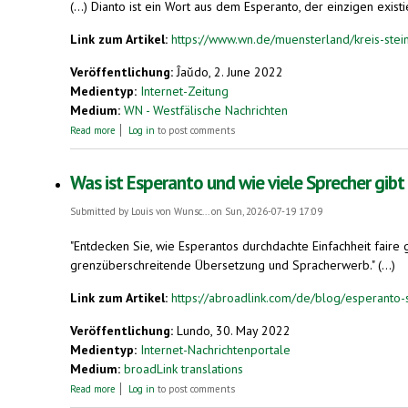
(...) Dianto ist ein Wort aus dem Esperanto, der einzigen exist
Link zum Artikel:
https://www.wn.de/muensterland/kreis-stei
Veröffentlichung:
Ĵaŭdo, 2. June 2022
Medientyp:
Internet-Zeitung
Medium:
WN - Westfälische Nachrichten
about „Morgenständchen“ in der Stiftskirche
Read more
Log in
to post comments
Was ist Esperanto und wie viele Sprecher gibt
Submitted by
Louis von Wunsc...
on Sun, 2026-07-19 17:09
"Entdecken Sie, wie Esperantos durchdachte Einfachheit faire
grenzüberschreitende Übersetzung und Spracherwerb." (...)
Link zum Artikel:
https://abroadlink.com/de/blog/esperanto
Veröffentlichung:
Lundo, 30. May 2022
Medientyp:
Internet-Nachrichtenportale
Medium:
broadLink translations
about Was ist Esperanto und wie viele Sprecher gibt es?
Read more
Log in
to post comments