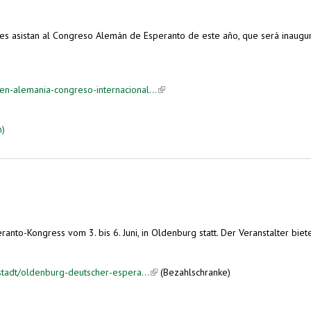
es asistan al Congreso Alemán de Esperanto de este año, que será inaugu
-alemania-congreso-internacional...
(link is external)
m)
 (auf Spanisch)
nto-Kongress vom 3. bis 6. Juni, in Oldenburg statt. Der Veranstalter bietet
tadt/oldenburg-deutscher-espera...
(link is external)
(Bezahlschranke)