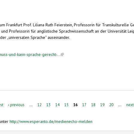
m Frankfurt Prof. Liliana Ruth Feierstein, Professorin für Transkulturelle 
ik und Professorin für anglistische Sprachwissenschaft an der Universität Le
der „universalen Sprache“ auseinander.
muss-und-kann-sprache-gerecht-...
(link is external)
rst
‹ previous
…
12
13
14
15
16
17
18
19
20
…
next
unter
http://www.esperanto.de/medienecho-melden