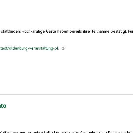
ttfinden. Hochkarätige Gäste haben bereits ihre Teilnahme bestätigt. Für d
tadt/oldenburg-veranstaltung-ol...
(link is external)
nto
lt zu verbinden, entwickelte Ludwik Lejzer Zamenhof eine Kunstsprache, di