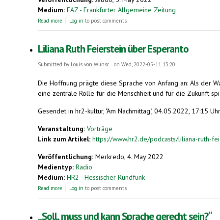
Medium:
FAZ - Frankfurter Allgemeine Zeitung
about Ist Esperanto als Universalsprache besser geeignet?
Read more
Log in
to post comments
Liliana Ruth Feierstein über Esperanto
Submitted by
Louis von Wunsc...
on Wed, 2022-05-11 13:20
Die Hoffnung prägte diese Sprache von Anfang an: Als der Wa
eine zentrale Rolle für die Menschheit und für die Zukunft spiel
Gesendet in hr2-kultur, "Am Nachmittag", 04.05.2022, 17:15 Uh
Veranstaltung:
Vorträge
Link zum Artikel:
https://www.hr2.de/podcasts/liliana-ruth-fe
Veröffentlichung:
Merkredo, 4. May 2022
Medientyp:
Radio
Medium:
HR2 - Hessischer Rundfunk
about Liliana Ruth Feierstein über Esperanto
Read more
Log in
to post comments
„Soll, muss und kann Sprache gerecht sein?“