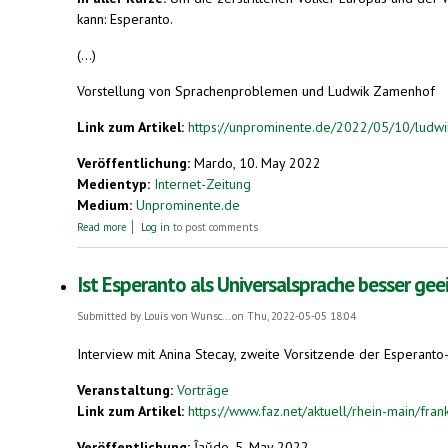
kann: Esperanto.
(...)
Vorstellung von Sprachenproblemen und Ludwik Zamenhof
Link zum Artikel:
https://unprominente.de/2022/05/10/ludwik
Veröffentlichung:
Mardo, 10. May 2022
Medientyp:
Internet-Zeitung
Medium:
Unprominente.de
about Ludwik Lejzer Zamenhof, Erfinder von Esperanto
Read more
Log in
to post comments
Ist Esperanto als Universalsprache besser gee
Submitted by
Louis von Wunsc...
on Thu, 2022-05-05 18:04
Interview mit Anina Stecay, zweite Vorsitzende der Esperanto-
Veranstaltung:
Vorträge
Link zum Artikel:
https://www.faz.net/aktuell/rhein-main/frank
Veröffentlichung:
Ĵaŭdo, 5. May 2022