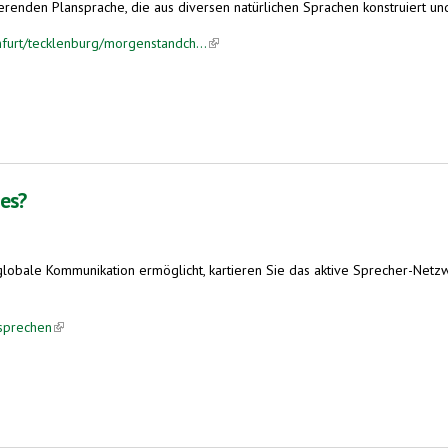
ierenden Plansprache, die aus diversen natürlichen Sprachen konstruiert und ä
nfurt/tecklenburg/morgenstandch...
(link is external)
 es?
 globale Kommunikation ermöglicht, kartieren Sie das aktive Sprecher-Net
-sprechen
(link is external)