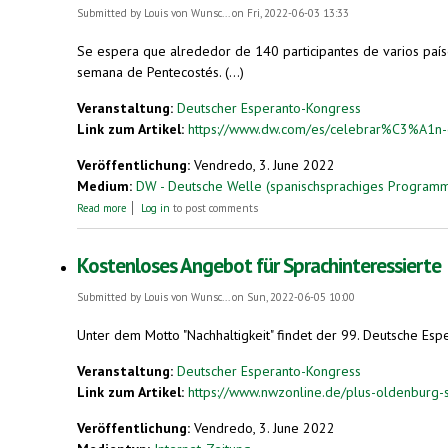
Submitted by
Louis von Wunsc...
on Fri, 2022-06-03 13:33
Se espera que alrededor de 140 participantes de varios país
semana de Pentecostés. (...)
Veranstaltung:
Deutscher Esperanto-Kongress
Link zum Artikel:
https://www.dw.com/es/celebrar%C3%A1n-en
Veröffentlichung:
Vendredo, 3. June 2022
Medium:
DW - Deutsche Welle (spanischsprachiges Program
about Celebrarán en Alemania congreso internacional de esperanto
Read more
Log in
to post comments
Kostenloses Angebot für Sprachinteressierte
Submitted by
Louis von Wunsc...
on Sun, 2022-06-05 10:00
Unter dem Motto "Nachhaltigkeit" findet der 99. Deutsche Espera
Veranstaltung:
Deutscher Esperanto-Kongress
Link zum Artikel:
https://www.nwzonline.de/plus-oldenburg-s
Veröffentlichung:
Vendredo, 3. June 2022