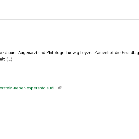
rschauer Augenarzt und Philologe Ludwig Leyzer Zamenhof die Grundlagen 
t. (...)
r
ierstein-ueber-esperanto,audi...
(link is external)