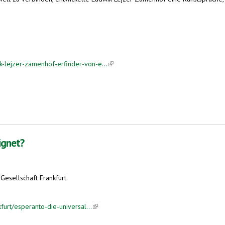
-lejzer-zamenhof-erfinder-von-e...
(link is external)
ignet?
Gesellschaft Frankfurt.
furt/esperanto-die-universal...
(link is external)