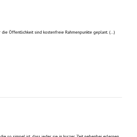
ie Öffentlichkeit sind kostenfreie Rahmenpunkte geplant. (...)
e so simpel ist, dass jeder sie in kurzer Zeit nebenbei erlernen