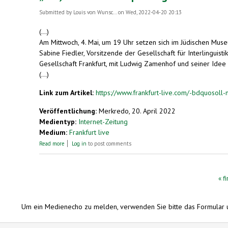
Submitted by
Louis von Wunsc...
on Wed, 2022-04-20 20:13
(...)
Am Mittwoch, 4. Mai, um 19 Uhr setzen sich im Jüdischen Museu
Sabine Fiedler, Vorsitzende der Gesellschaft für Interlinguist
Gesellschaft Frankfurt, mit Ludwig Zamenhof und seiner Idee 
(...)
Link zum Artikel:
https://www.frankfurt-live.com/-bdquosoll-
Veröffentlichung:
Merkredo, 20. April 2022
Medientyp:
Internet-Zeitung
Medium:
Frankfurt live
about „Soll, muss und kann Sprache gerecht sein?“
Read more
Log in
to post comments
Pages
« fi
Um ein Medienecho zu melden, verwenden Sie bitte das Formular 