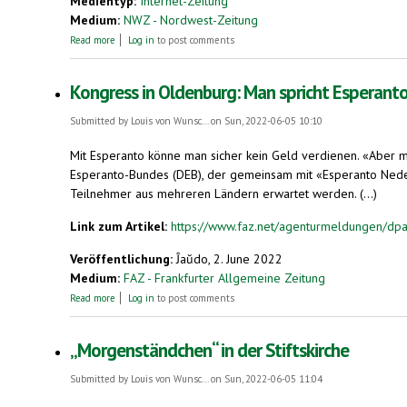
Medientyp:
Internet-Zeitung
Medium:
NWZ - Nordwest-Zeitung
about Kostenloses Angebot für Sprachinteressierte
Read more
Log in
to post comments
Kongress in Oldenburg: Man spricht Esperant
Submitted by
Louis von Wunsc...
on Sun, 2022-06-05 10:10
Mit Esperanto könne man sicher kein Geld verdienen. «Aber man
Esperanto-Bundes (DEB), der gemeinsam mit «Esperanto Ne
Teilnehmer aus mehreren Ländern erwartet werden. (...)
Link zum Artikel:
https://www.faz.net/agenturmeldungen/dpa
Veröffentlichung:
Ĵaŭdo, 2. June 2022
Medium:
FAZ - Frankfurter Allgemeine Zeitung
about Kongress in Oldenburg: Man spricht Esperanto
Read more
Log in
to post comments
„Morgenständchen“ in der Stiftskirche
Submitted by
Louis von Wunsc...
on Sun, 2022-06-05 11:04