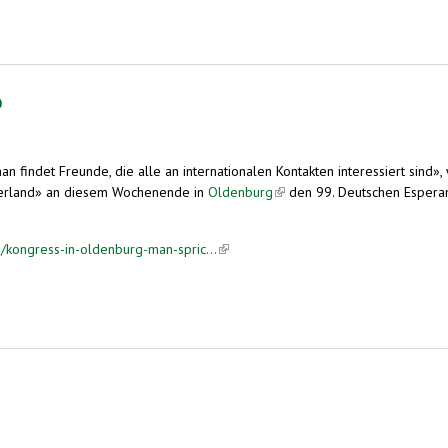
o
 findet Freunde, die alle an internationalen Kontakten interessiert sind»,
derland» an diesem Wochenende in
Oldenburg
(link is external)
den 99. Deutschen Esperan
/kongress-in-oldenburg-man-spric...
(link is external)