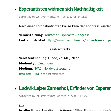
Esperantisten widmen sich Nachhaltigkeit
Submitted by
Louis von Wunsc...
on Tue, 2022-05-24 18:23
Nach einer coronabedingten Pause kann der Kongress wieder sta
Veranstaltung:
Deutscher Esperanto-Kongress
Link zum Artikel:
https://www.nwzonline.de/plus-oldenburg-s
(Bezahlschranke)
Veröffentlichung:
Lundo, 23. May 2022
Medientyp:
Zeitungen
Medium:
NWZ - Nordwest-Zeitung
about Esperantisten widmen sich Nachhaltigkeit
Read more
Log in
to post comments
Ludwik Lejzer Zamenhof, Erfinder von Espera
Submitted by
Louis von Wunsc...
on Wed, 2022-05-11 13:30
(...)
In aller Kürze:
Um die zerstrittenen Völker Europas und der We