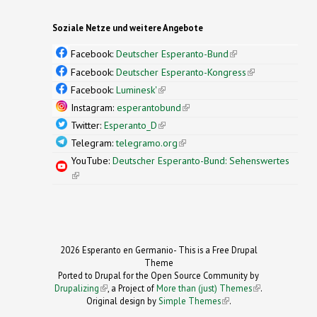
Soziale Netze und weitere Angebote
Facebook:
Deutscher Esperanto-Bund
(link is
external)
Facebook:
Deutscher Esperanto-Kongress
(link is
external)
Facebook:
Luminesk'
(link is external)
Instagram:
esperantobund
(link is external)
Twitter:
Esperanto_D
(link is external)
Telegram:
telegramo.org
(link is external)
YouTube:
Deutscher Esperanto-Bund: Sehenswertes
(link is external)
2026 Esperanto en Germanio- This is a Free Drupal
Theme
Ported to Drupal for the Open Source Community by
Drupalizing
(link is external)
, a Project of
More than (just) Themes
(link is
.
Original design by
Simple Themes
.
(link is
external)
external)