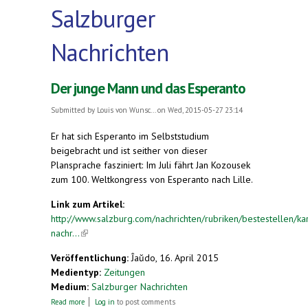
Salzburger
Nachrichten
Der junge Mann und das Esperanto
Submitted by
Louis von Wunsc...
on Wed, 2015-05-27 23:14
Er hat sich Esperanto im Selbststudium
beigebracht und ist seither von dieser
Plansprache fasziniert: Im Juli fährt Jan Kozousek
zum 100. Weltkongress von Esperanto nach Lille.
Link zum Artikel:
http://www.salzburg.com/nachrichten/rubriken/bestestellen/kar
nachr...
(link is external)
Veröffentlichung:
Ĵaŭdo, 16. April 2015
Medientyp:
Zeitungen
Medium:
Salzburger Nachrichten
about Der junge Mann und das Esperanto
Read more
Log in
to post comments