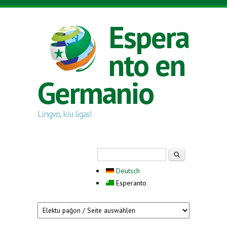
Skip to main content
Espera
nto en
Germanio
Lingvo, kiu ligas!
Search form
Serĉi
Deutsch
Esperanto