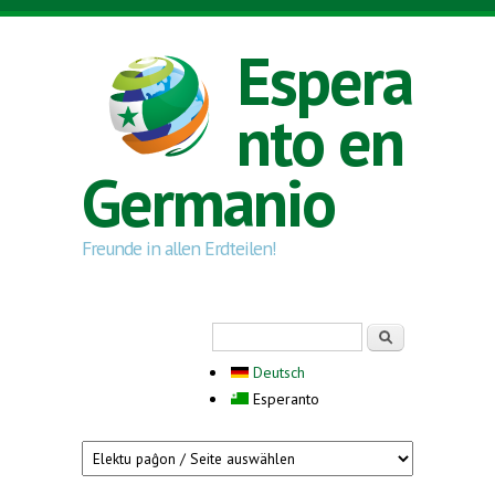
Skip to main content
Espera
nto en
Germanio
Freunde in allen Erdteilen!
Search form
Serĉi
Deutsch
Esperanto