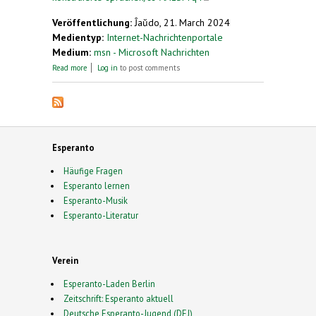
external)
Veröffentlichung:
Ĵaŭdo, 21. March 2024
Medientyp:
Internet-Nachrichtenportale
Medium:
msn - Microsoft Nachrichten
about Sie sollen für alle da sein: Esperanto und
Read more
Log in
to post comments
andere konstruierte Sprachen
Esperanto
Häufige Fragen
Esperanto lernen
Esperanto-Musik
Esperanto-Literatur
Verein
Esperanto-Laden Berlin
Zeitschrift: Esperanto aktuell
Deutsche Esperanto-Jugend (DEJ)