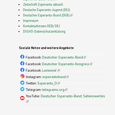
Zeitschrift: Esperanto aktuell
Deutsche Esperanto-Jugend (DEJ)
Deutscher Esperanto-Bund (DEB)
(link is external)
Impressum
Kontaktadressen DEB/ DEJ
DSGVO-Datenschutzerklärung
Soziale Netze und weitere Angebote
Facebook:
Deutscher Esperanto-Bund
(link is
external)
Facebook:
Deutscher Esperanto-Kongress
(link is
external)
Facebook:
Luminesk'
(link is external)
Instagram:
esperantobund
(link is external)
Twitter:
Esperanto_D
(link is external)
Telegram:
telegramo.org
(link is external)
YouTube:
Deutscher Esperanto-Bund: Sehenswertes
(link is external)