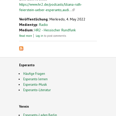
https://www.hr2.de/podcasts/liliana-ruth-
feierstein-ueber-esperanto,audi...
(link is external)
Veröffentlichung:
Merkredo, 4. May 2022
Medientyp:
Radio
Medium:
HR2 - Hessischer Rundfunk
about Liliana Ruth Feierstein über Esperanto
Read more
Log in
to post comments
Esperanto
Häufige Fragen
Esperanto lernen
Esperanto-Musik
Esperanto-Literatur
Verein
Esperanto-Laden Berlin