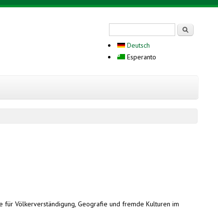
Search form
Serĉi
Deutsch
Esperanto
se für Völkerverständigung, Geografie und fremde Kulturen im