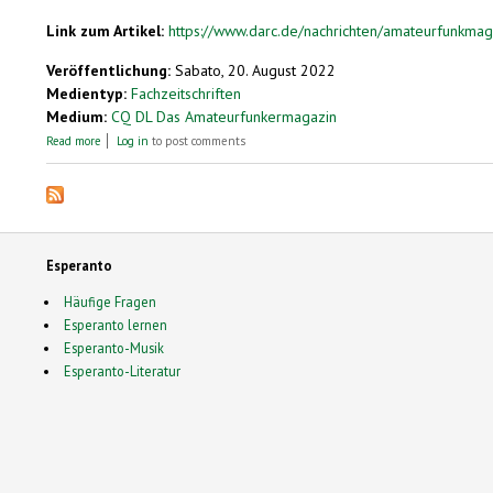
Link zum Artikel:
https://www.darc.de/nachrichten/amateurfunkma
Veröffentlichung:
Sabato, 20. August 2022
Medientyp:
Fachzeitschriften
Medium:
CQ DL Das Amateurfunkermagazin
about Esperanto im Amateurfunk
Read more
Log in
to post comments
Esperanto
Häufige Fragen
Esperanto lernen
Esperanto-Musik
Esperanto-Literatur