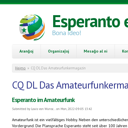
Skip to main content
Esperanto 
Bona ideo!
Aranĝoj
Organizaĵoj
Mesaĝo al ni
Ko
You are here
Hejmo
»
CQ DL Das Amateurfunkermagazin
CQ DL Das Amateurfunkerma
Esperanto im Amateurfunk
Submitted by
Louis von Wunsc...
on Mon, 2022-09-05 13:42
Amateurfunk ist ein vielfältiges Hobby. Neben den unterschiedlich
Vordergrund. Die Plansprache Esperanto steht seit über 100 Jahren 