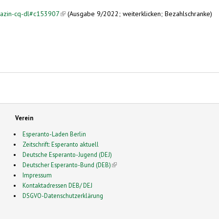
gazin-cq-dl#c153907
(link is external)
(Ausgabe 9/2022; weiterklicken; Bezahlschranke)
Verein
Esperanto-Laden Berlin
Zeitschrift: Esperanto aktuell
Deutsche Esperanto-Jugend (DEJ)
Deutscher Esperanto-Bund (DEB)
(link is external)
Impressum
Kontaktadressen DEB/ DEJ
DSGVO-Datenschutzerklärung