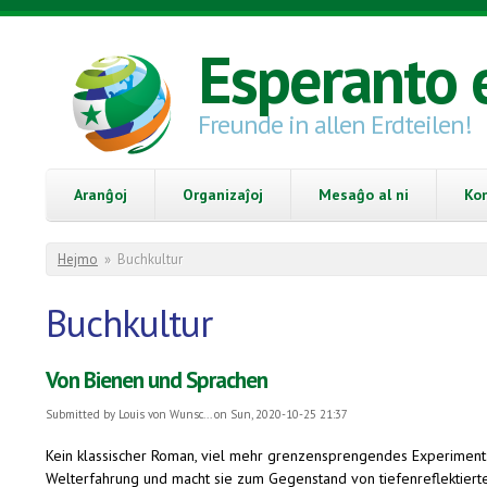
Skip to main content
Esperanto 
Freunde in allen Erdteilen!
Aranĝoj
Organizaĵoj
Mesaĝo al ni
Ko
You are here
Hejmo
»
Buchkultur
Buchkultur
Von Bienen und Sprachen
Submitted by
Louis von Wunsc...
on Sun, 2020-10-25 21:37
Kein klassischer Roman, viel mehr grenzensprengendes Experiment
Welterfahrung und macht sie zum Gegenstand von tiefenreflektiert