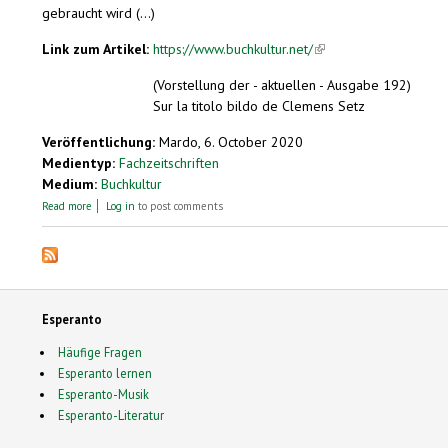
gebraucht wird (...)
Link zum Artikel:
https://www.buchkultur.net/
(link is external)
(Vorstellung der - aktuellen - Ausgabe 192)
Sur la titolo bildo de Clemens Setz
Veröffentlichung:
Mardo, 6. October 2020
Medientyp:
Fachzeitschriften
Medium:
Buchkultur
about Von Bienen und Sprachen
Read more
Log in
to post comments
Esperanto
Häufige Fragen
Esperanto lernen
Esperanto-Musik
Esperanto-Literatur