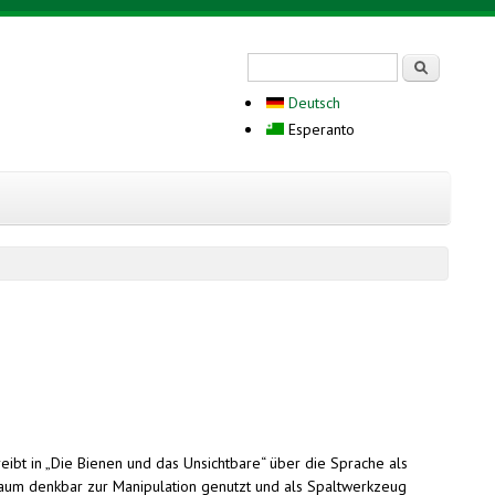
Search form
Serĉi
Deutsch
Esperanto
hreibt in „Die Bienen und das Unsichtbare“ über die Sprache als
kaum denkbar zur Manipulation genutzt und als Spaltwerkzeug