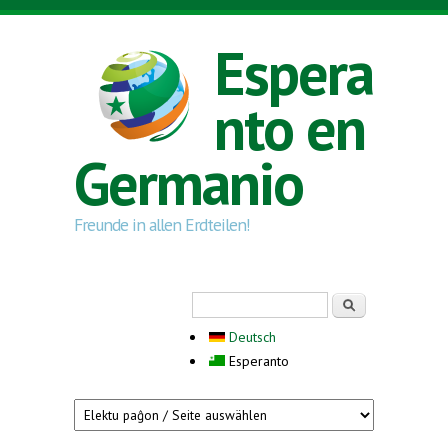
Skip to main content
Espera
nto en
Germanio
Freunde in allen Erdteilen!
Search form
Serĉi
Deutsch
Esperanto