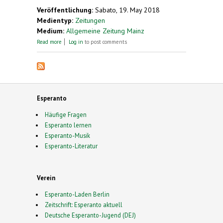
Veröffentlichung:
Sabato, 19. May 2018
Medientyp:
Zeitungen
Medium:
Allgemeine Zeitung Mainz
about Sprache ohne Land
Read more
Log in
to post comments
Esperanto
Häufige Fragen
Esperanto lernen
Esperanto-Musik
Esperanto-Literatur
Verein
Esperanto-Laden Berlin
Zeitschrift: Esperanto aktuell
Deutsche Esperanto-Jugend (DEJ)