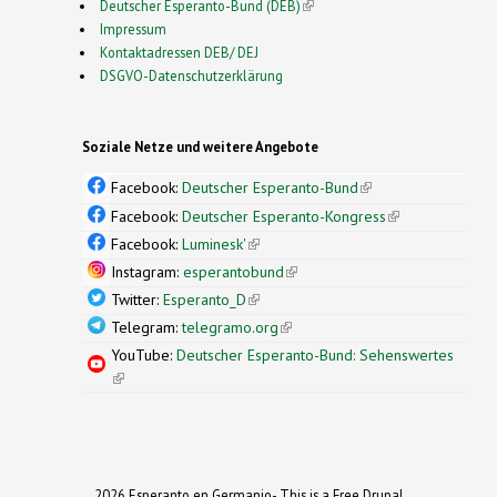
Deutscher Esperanto-Bund (DEB)
(link is external)
Impressum
Kontaktadressen DEB/ DEJ
DSGVO-Datenschutzerklärung
Soziale Netze und weitere Angebote
Facebook:
Deutscher Esperanto-Bund
(link is
external)
Facebook:
Deutscher Esperanto-Kongress
(link is
external)
Facebook:
Luminesk'
(link is external)
Instagram:
esperantobund
(link is external)
Twitter:
Esperanto_D
(link is external)
Telegram:
telegramo.org
(link is external)
YouTube:
Deutscher Esperanto-Bund: Sehenswertes
(link is external)
2026 Esperanto en Germanio- This is a Free Drupal