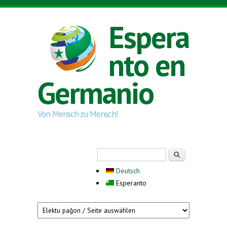
Skip to main content
Espera
nto en
Germanio
Von Mensch zu Mensch!
Search form
Serĉi
Deutsch
Esperanto