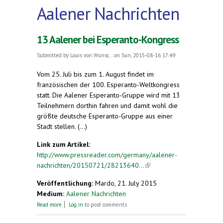
Aalener Nachrichten
13 Aalener bei Esperanto-Kongress
Submitted by
Louis von Wunsc...
on Sun, 2015-08-16 17:49
Vom 25. Juli bis zum 1. August findet im
französischen der 100. Esperanto-Weltkongress
statt. Die Aalener Esperanto-Gruppe wird mit 13
Teilnehmern dorthin fahren und damit wohl die
größte deutsche Esperanto-Gruppe aus einer
Stadt stellen. (...)
Link zum Artikel:
http://www.pressreader.com/germany/aalener-
nachrichten/20150721/28213640...
(link is
external)
Veröffentlichung:
Mardo, 21. July 2015
Medium:
Aalener Nachrichten
about 13 Aalener bei Esperanto-Kongress
Read more
Log in
to post comments