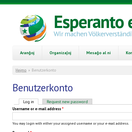
Skip to main content
Esperanto 
Wir machen Völkerverständ
Aranĝoj
Organizaĵoj
Mesaĝo al ni
Ko
You are here
Hejmo
»
Benutzerkonto
Benutzerkonto
Primary tabs
Log in
(active tab)
Request new password
Username or e-mail address
*
You may login with either your assigned username or your e-mail address.