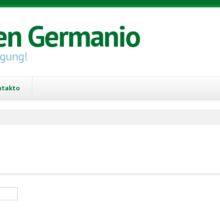
en Germanio
igung!
ntakto