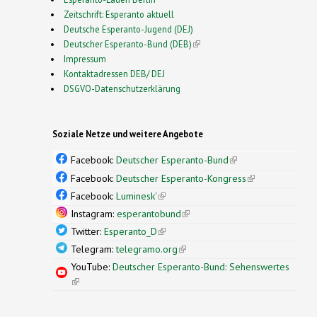
Zeitschrift: Esperanto aktuell
Deutsche Esperanto-Jugend (DEJ)
Deutscher Esperanto-Bund (DEB)
(link is external)
Impressum
Kontaktadressen DEB/ DEJ
DSGVO-Datenschutzerklärung
Soziale Netze und weitere Angebote
Facebook:
Deutscher Esperanto-Bund
(link is
external)
Facebook:
Deutscher Esperanto-Kongress
(link is
external)
Facebook:
Luminesk'
(link is external)
Instagram:
esperantobund
(link is external)
Twitter:
Esperanto_D
(link is external)
Telegram:
telegramo.org
(link is external)
YouTube:
Deutscher Esperanto-Bund: Sehenswertes
(link is external)