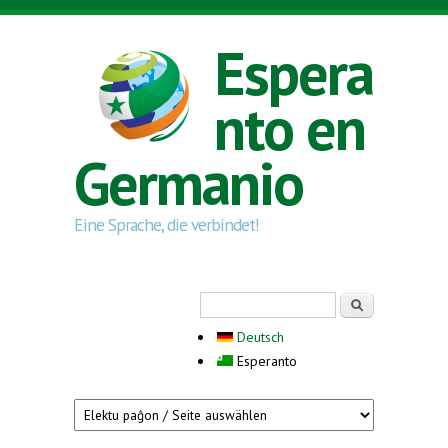
Skip to main content
Espera
nto en
Germanio
Eine Sprache, die verbindet!
Search form
Serĉi
Deutsch
Esperanto