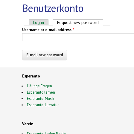
Benutzerkonto
Primary tabs
Log in
Request new password
(active tab)
Username or e-mail address
*
Esperanto
Häufige Fragen
Esperanto lernen
Esperanto-Musik
Esperanto-Literatur
Verein
Esperanto-Laden Berlin