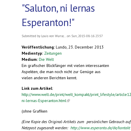
"Saluton, ni lernas
Esperanton!"
Submitted by
Louis von Wunsc...
on Sun, 2015-08-16 23:57
Veröffentlichung:
Lundo, 23. December 2013
Medientyp:
Zeitungen
Medium:
Die Welt
Ein grafischer Blickfänger mit vielen interessanten
Aspekten, die man noch nicht zur Genüge aus
vielen anderen Berichten kennt.
Link zum Artikel:
http://www.welt.de/print/welt_kompakt/print_lifestyle/articl
ni-lernas-Esperanton.html
(link is external)
(ohne Grafiken
(Eine Kopie des Original-Artikels zum persönlichen Gebrauch au
Netzpost zugesandt werden:
http://www.esperanto.de/de/kontak