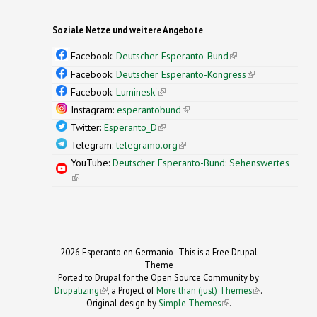
Soziale Netze und weitere Angebote
Facebook:
Deutscher Esperanto-Bund
(link is
external)
Facebook:
Deutscher Esperanto-Kongress
(link is
external)
Facebook:
Luminesk'
(link is external)
Instagram:
esperantobund
(link is external)
Twitter:
Esperanto_D
(link is external)
Telegram:
telegramo.org
(link is external)
YouTube:
Deutscher Esperanto-Bund: Sehenswertes
(link is external)
2026 Esperanto en Germanio- This is a Free Drupal
Theme
Ported to Drupal for the Open Source Community by
Drupalizing
(link is external)
, a Project of
More than (just) Themes
(link is
.
Original design by
Simple Themes
.
(link is
external)
external)