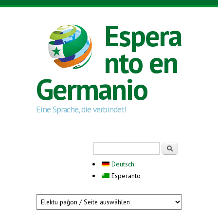
Skip to main content
Espera
nto en
Germanio
Eine Sprache, die verbindet!
Search form
Serĉi
Deutsch
Esperanto