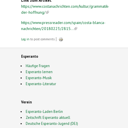
Link zum Artikel:
https://www.costanachrichten.com/kultur/grammatik-
der-hoffnung/
(link is external)
https://www.pressreader.com/spain/costa-blanca-
nachrichten/20180223/2815...
(link is external)
Log in
to post comments
Esperanto
Häufige Fragen
Esperanto lernen
Esperanto-Musik
Esperanto-Literatur
Verein
Esperanto-Laden Berlin
Zeitschrift: Esperanto aktuell
Deutsche Esperanto-Jugend (DEJ)