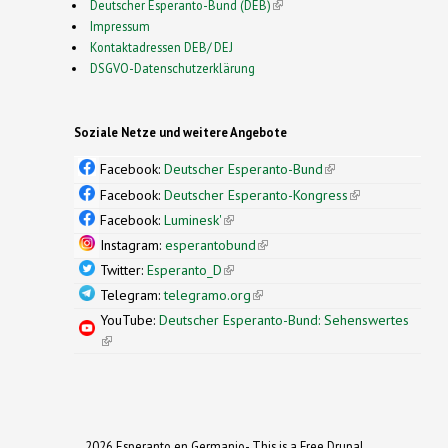
Deutscher Esperanto-Bund (DEB)
(link is external)
Impressum
Kontaktadressen DEB/ DEJ
DSGVO-Datenschutzerklärung
Soziale Netze und weitere Angebote
Facebook:
Deutscher Esperanto-Bund
(link is
external)
Facebook:
Deutscher Esperanto-Kongress
(link is
external)
Facebook:
Luminesk'
(link is external)
Instagram:
esperantobund
(link is external)
Twitter:
Esperanto_D
(link is external)
Telegram:
telegramo.org
(link is external)
YouTube:
Deutscher Esperanto-Bund: Sehenswertes
(link is external)
2026 Esperanto en Germanio- This is a Free Drupal