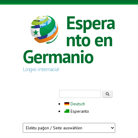
Skip to main content
Espera
nto en
Germanio
Lingvo internacia!
Search form
Serĉi
Deutsch
Esperanto