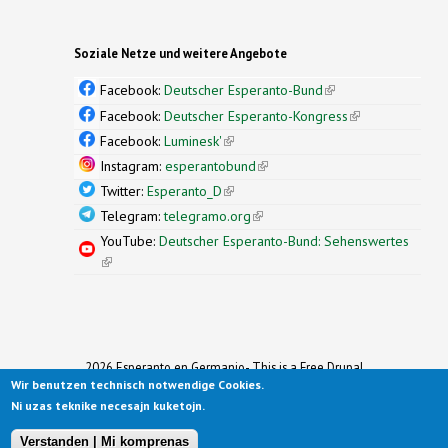
Soziale Netze und weitere Angebote
Facebook:
Deutscher Esperanto-Bund
(link is
external)
Facebook:
Deutscher Esperanto-Kongress
(link is
external)
Facebook:
Luminesk'
(link is external)
Instagram:
esperantobund
(link is external)
Twitter:
Esperanto_D
(link is external)
Telegram:
telegramo.org
(link is external)
YouTube:
Deutscher Esperanto-Bund: Sehenswertes
(link is external)
2026 Esperanto en Germanio- This is a Free Drupal
Wir benutzen technisch notwendige Cookies.
Theme
Ported to Drupal for the Open Source Community by
Ni uzas teknike necesajn kuketojn.
Drupalizing
(link is external)
, a Project of
More than (just) Themes
(link is
.
Original design by
Simple Themes
.
(link is
external)
Verstanden | Mi komprenas