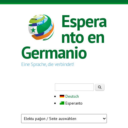
Skip to main content
Espera
nto en
Germanio
Eine Sprache, die verbindet!
Search form
Serĉi
Deutsch
Esperanto