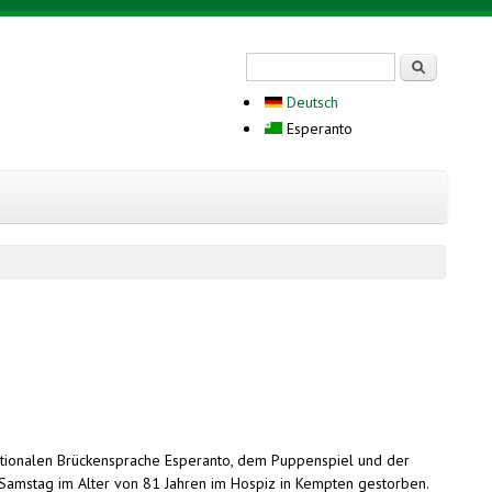
Search form
Serĉi
Deutsch
Esperanto
nationalen Brückensprache Esperanto, dem Puppenspiel und der
am Samstag im Alter von 81 Jahren im Hospiz in Kempten gestorben.