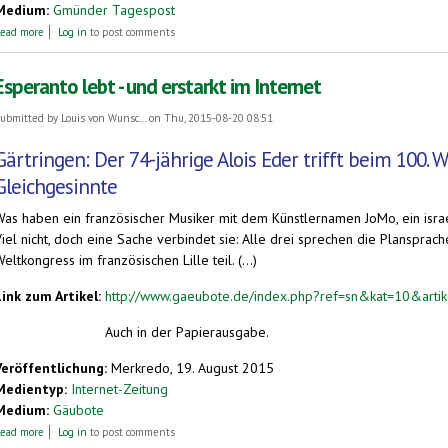
Medium:
Gmünder Tagespost
about Liebe ohne Grenzen
ead more
Log in
to post comments
Esperanto lebt - und erstarkt im Internet
ubmitted by
Louis von Wunsc...
on Thu, 2015-08-20 08:51
Gärtringen: Der 74-jährige Alois Eder trifft beim 100. 
Gleichgesinnte
Was haben ein französischer Musiker mit dem Künstlernamen JoMo, ein isra
Viel nicht, doch eine Sache verbindet sie: Alle drei sprechen die Planspra
eltkongress im französischen Lille teil. (...)
Link zum Artikel:
http://www.gaeubote.de/index.php?ref=sn&kat=10&art
Auch in der Papierausgabe.
Veröffentlichung:
Merkredo, 19. August 2015
Medientyp:
Internet-Zeitung
Medium:
Gäubote
about Esperanto lebt - und erstarkt im Internet
ead more
Log in
to post comments