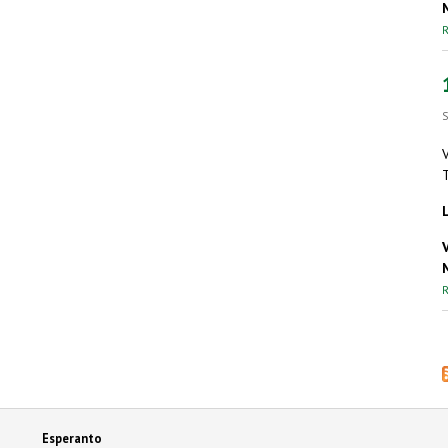
R
S
R
Esperanto