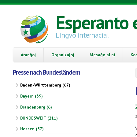
Skip to main content
Esperanto 
Lingvo internacia!
Aranĝoj
Organizaĵoj
Mesaĝo al ni
Ko
Presse nach Bundesländern
Baden-Württemberg (67)
Bayern (39)
Brandenburg (6)
S
BUNDESWEIT (211)
Hessen (57)