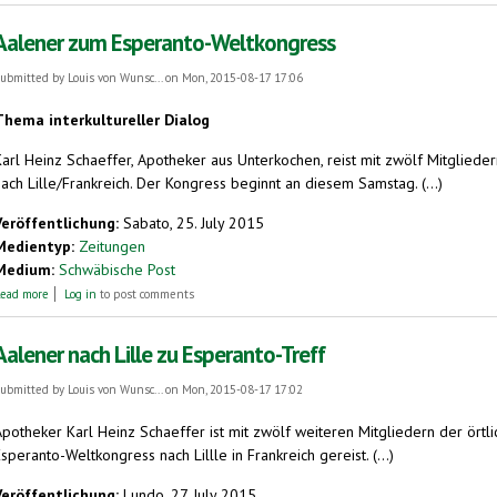
Aalener zum Esperanto-Weltkongress
ubmitted by
Louis von Wunsc...
on Mon, 2015-08-17 17:06
Thema interkultureller Dialog
Karl Heinz Schaeffer, Apotheker aus Unterkochen, reist mit zwölf Mitglie
ach Lille/Frankreich. Der Kongress beginnt an diesem Samstag. (...)
Veröffentlichung:
Sabato, 25. July 2015
Medientyp:
Zeitungen
Medium:
Schwäbische Post
about Aalener zum Esperanto-Weltkongress
ead more
Log in
to post comments
Aalener nach Lille zu Esperanto-Treff
ubmitted by
Louis von Wunsc...
on Mon, 2015-08-17 17:02
Apotheker Karl Heinz Schaeffer ist mit zwölf weiteren Mitgliedern der örtl
speranto-Weltkongress nach Lillle in Frankreich gereist. (...)
Veröffentlichung:
Lundo, 27. July 2015