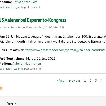
Medium:
Schwäbische Post
about Mit Esperanto Freunde finden
ead more
Log in
to post comments
13 Aalener bei Esperanto-Kongress
ubmitted by
Louis von Wunsc...
on Sun, 2015-08-16 17:49
Vom 25. Juli bis zum 1. August findet im französischen der 100. Esperanto-
Teilnehmern dorthin fahren und damit wohl die größte deutsche Esperanto-Gr
Link zum Artikel:
http://www.pressreader.com/germany/aalener-nachrich
Veröffentlichung:
Mardo, 21. July 2015
Medium:
Aalener Nachrichten
about 13 Aalener bei Esperanto-Kongress
ead more
Log in
to post comments
Pages
« first
‹ previous
1
2
3
4
Verein