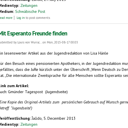
Medientyp:
Zeitungen
Medium:
Schwäbische Post
about Aalener nach Lille zu Esperanto-Treff
ead more
Log in
to post comments
Mit Esperanto Freunde finden
ubmitted by
Louis von Wunsc...
on Mon, 2015-08-17 00:03
Ein lesenswerter Artikel aus der Jugendredaktion von Lisa Hänle
Für den Besuch eines pensionierten Apothekers, in der Jugendredaktion mu
gefälltes, dass die JuRe kürzlich unter der Überschrift „Wenn Deutsch zu D
at. „Die internationale Zweitsprache für alle Menschen sollte Esperanto se
Link zum Artikel:
Auch: Gmünder Tagespost (Jugendseite)
(Eine Kopie des Original-Artikels zum persönlichen Gebrauch auf Wunsch gern
etreff "Jugendseite")
Veröffentlichung:
Ĵaŭdo, 5. December 2013
Medientyp:
Zeitungen