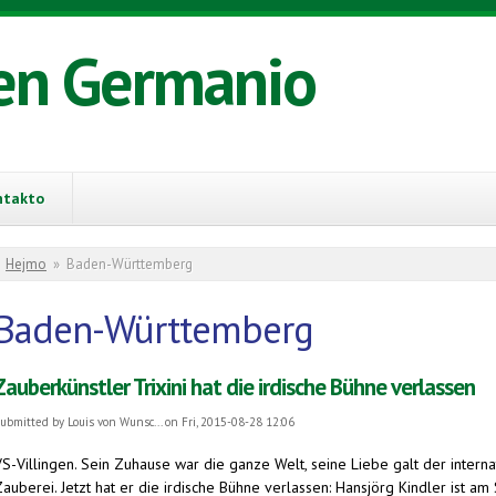
en Germanio
ntakto
You are here
Hejmo
»
Baden-Württemberg
Baden-Württemberg
Zauberkünstler Trixini hat die irdische Bühne verlassen
ubmitted by
Louis von Wunsc...
on Fri, 2015-08-28 12:06
VS-Villingen. Sein Zuhause war die ganze Welt, seine Liebe galt der inter
Zauberei. Jetzt hat er die irdische Bühne verlassen: Hansjörg Kindler ist 