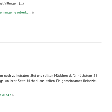
 Villingen. (...)
wenningen-zauberku...
(link is external)
um noch zu heiraten. „Bei uns sollten Mädchen dafür höchstens 25
gs. An ihrer Seite: Michael aus Italien. Ein gemeinsames Reiseziel:
=830747
(link is external)