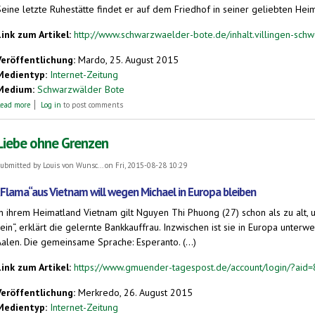
eine letzte Ruhestätte findet er auf dem Friedhof in seiner geliebten Heimat
Link zum Artikel:
http://www.schwarzwaelder-bote.de/inhalt.villingen-sch
Veröffentlichung:
Mardo, 25. August 2015
Medientyp:
Internet-Zeitung
Medium:
Schwarzwälder Bote
about Zauberkünstler Trixini hat die irdische Bühne verlassen
ead more
Log in
to post comments
Liebe ohne Grenzen
ubmitted by
Louis von Wunsc...
on Fri, 2015-08-28 10:29
„Flama“aus Vietnam will wegen Michael in Europa bleiben
In ihrem Heimatland Vietnam gilt Nguyen Thi Phuong (27) schon als zu alt, 
ein“, erklärt die gelernte Bankkauffrau. Inzwischen ist sie in Europa unterwe
Aalen. Die gemeinsame Sprache: Esperanto. (...)
Link zum Artikel:
https://www.gmuender-tagespost.de/account/login/?aid
Veröffentlichung:
Merkredo, 26. August 2015
Medientyp:
Internet-Zeitung