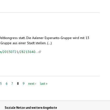
Weltkongress statt. Die Aalener Esperanto-Gruppe wird mit 13
uppe aus einer Stadt stellen. (...)
ten/20150721/28213640...
(link is external)
5
6
7
8
9
next ›
last »
Soziale Netze und weitere Angebote