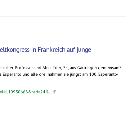
Weltkongress in Frankreich auf junge
elischer Professor und Alois Eder, 74, aus Gärtringen gemeinsam?
che Esperanto und alle drei nahmen sie jüngst am 100. Esperanto-
ikel=110950668&red=24&...
(link is external)