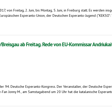
7, von Freitag, 2. Juni, bis Montag, 5. Juni, in Freiburg statt. Es werden
uropäischen Esperanto-Union, der Deutschen Esperanto-Jugend (“KEKSO”: 
n aus vielen Ländern, in ihrer gemeinsamen internationalen Sprache
/Breisgau ab Freitag. Rede von EU-Kommissar Andriukait
der 94. Deutsche Esperanto-Kongress. Der Veranstalter, der Deutsche Esperan
Fan Jonny M., am Samstagabend um 20 Uhr hat die katalanische Esperanto-Ban
reitag. Rede von EU-Kommissar Andriukaitis in Esperanto