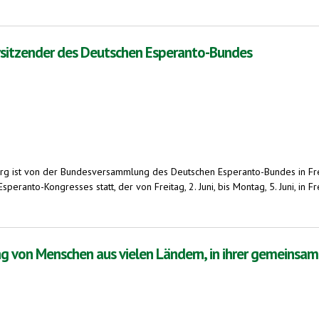
opabürger diskutierten mit Esperanto-sprechenden Europapolitikern
orsitzender des Deutschen Esperanto-Bundes
burg ist von der Bundesversammlung des Deutschen Esperanto-Bundes in F
ranto-Kongresses statt, der von Freitag, 2. Juni, bis Montag, 5. Juni, in
es Deutschen Esperanto-Bundes
 von Menschen aus vielen Ländern, in ihrer gemeinsam