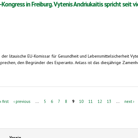
gress in Freiburg. Vytenis Andriukaitis spricht seit v
er litauische EU-Komissar für Gesundheit und Lebensmittelsicherheit Vytenis
prechen, den Begründer des Esperanto. Anlass ist das diesjährige Zamenho
burg. Vytenis Andriukaitis spricht seit vier Jahrzehnten Esperanto
« first
‹ previous
…
5
6
7
8
9
10
11
12
13
…
next ›
Verein