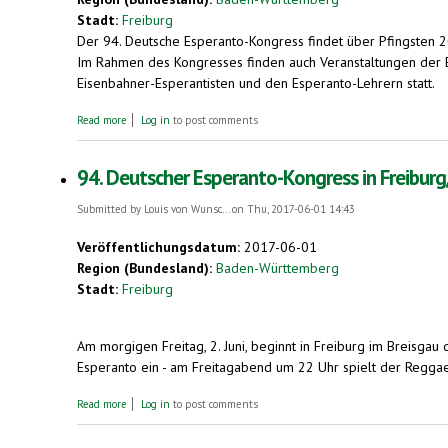
Stadt:
Freiburg
Der 94. Deutsche Esperanto-Kongress findet über Pfingsten 201
Im Rahmen des Kongresses finden auch Veranstaltungen der E
Eisenbahner-Esperantisten und den Esperanto-Lehrern statt.
about 94. Deutscher Esperanto-Kongress: Begegnung von Mensche
Read more
Log in
to post comments
94. Deutscher Esperanto-Kongress in Freiburg
Submitted by
Louis von Wunsc...
on Thu, 2017-06-01 14:43
Veröffentlichungsdatum:
2017-06-01
Region (Bundesland):
Baden-Württemberg
Stadt:
Freiburg
Am morgigen Freitag, 2. Juni, beginnt in Freiburg im Breisgau 
Esperanto ein - am Freitagabend um 22 Uhr spielt der Reggae-
about 94. Deutscher Esperanto-Kongress in Freiburg/Breisgau ab F
Read more
Log in
to post comments