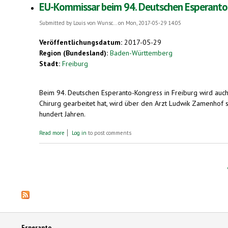
EU-Kommissar beim 94. Deutschen Esperanto-Kon
Submitted by
Louis von Wunsc...
on Mon, 2017-05-29 14:05
Veröffentlichungsdatum:
2017-05-29
Region (Bundesland):
Baden-Württemberg
Stadt:
Freiburg
Beim 94. Deutschen Esperanto-Kongress in Freiburg wird auch d
Chirurg gearbeitet hat, wird über den Arzt Ludwik Zamenhof s
hundert Jahren.
about EU-Kommissar beim 94. Deutschen Esperanto-Kongress in Frei
Read more
Log in
to post comments
Pages
Esperanto