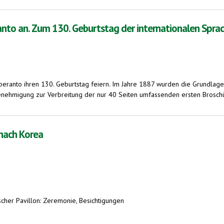
nto an. Zum 130. Geburtstag der internationalen Spra
 Esperanto ihren 130. Geburtstag feiern. Im Jahre 1887 wurden die Grundla
 Genehmigung zur Verbreitung der nur 40 Seiten umfassenden ersten Brosch
30. Geburtstag der internationalen Sprache Esperanto
nach Korea
nischer Pavillon: Zeremonie, Besichtigungen