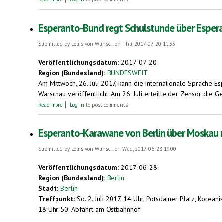
Esperanto-Bund regt Schulstunde über Espera
Submitted by
Louis von Wunsc...
on Thu, 2017-07-20 11:33
Veröffentlichungsdatum:
2017-07-20
Region (Bundesland):
BUNDESWEIT
Am Mittwoch, 26. Juli 2017, kann die internationale Sprache
Warschau veröffentlicht. Am 26. Juli erteilte der Zensor die
about Esperanto-Bund regt Schulstunde über Esperanto an. Zum 1
Read more
Log in
to post comments
Esperanto-Karawane von Berlin über Moskau 
Submitted by
Louis von Wunsc...
on Wed, 2017-06-28 19:00
Veröffentlichungsdatum:
2017-06-28
Region (Bundesland):
Berlin
Stadt:
Berlin
Treffpunkt
: So. 2. Juli 2017, 14 Uhr, Potsdamer Platz, Korea
18 Uhr 50: Abfahrt am Ostbahnhof