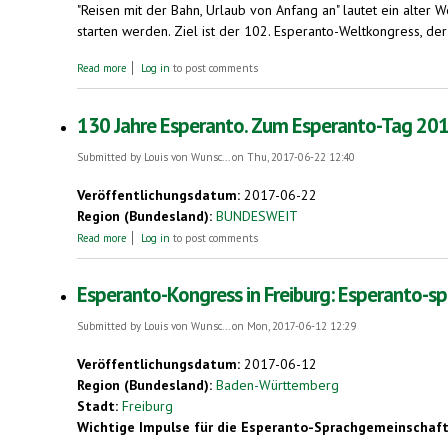
"Reisen mit der Bahn, Urlaub von Anfang an" lautet ein alter
starten werden. Ziel ist der 102. Esperanto-Weltkongress, der v
about Esperanto-Karawane von Berlin über Moskau nach Korea
Read more
Log in
to post comments
130 Jahre Esperanto. Zum Esperanto-Tag 2017,
Submitted by
Louis von Wunsc...
on Thu, 2017-06-22 12:40
Veröffentlichungsdatum:
2017-06-22
Region (Bundesland):
BUNDESWEIT
about 130 Jahre Esperanto. Zum Esperanto-Tag 2017, 26. Juli
Read more
Log in
to post comments
Esperanto-Kongress in Freiburg: Esperanto-s
Submitted by
Louis von Wunsc...
on Mon, 2017-06-12 12:29
Veröffentlichungsdatum:
2017-06-12
Region (Bundesland):
Baden-Württemberg
Stadt:
Freiburg
Wichtige Impulse für die Esperanto-Sprachgemeinschaft 