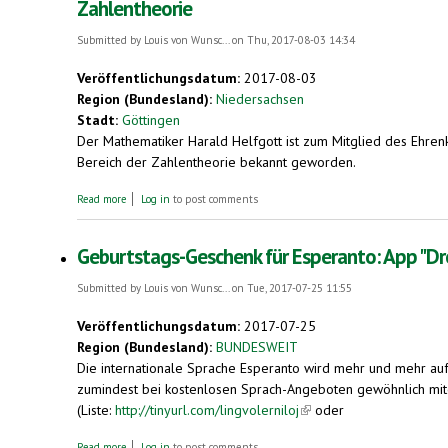
Zahlentheorie
Submitted by
Louis von Wunsc...
on Thu, 2017-08-03 14:34
Veröffentlichungsdatum:
2017-08-03
Region (Bundesland):
Niedersachsen
Stadt:
Göttingen
Der Mathematiker Harald Helfgott ist zum Mitglied des Ehrenk
Bereich der Zahlentheorie bekannt geworden.
about Göttinger Mathematiker Harald Helfgott im Ehrenkomitee d
Read more
Log in
to post comments
Geburtstags-Geschenk für Esperanto: App "Dro
Submitted by
Louis von Wunsc...
on Tue, 2017-07-25 11:55
Veröffentlichungsdatum:
2017-07-25
Region (Bundesland):
BUNDESWEIT
Die internationale Sprache Esperanto wird mehr und mehr auf
zumindest bei kostenlosen Sprach-Angeboten gewöhnlich mi
(Liste:
http://tinyurl.com/lingvolerniloj
(link is external)
oder
about Geburtstags-Geschenk für Esperanto: App "Drops" für Vokabe
Read more
Log in
to post comments