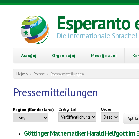
Skip to main content
Esperanto 
Die internationale Sprache!
Aranĝoj
Organizaĵoj
Mesaĝo al ni
Ko
You are here
Hejmo
»
Presse
»
Pressemitteilungen
Pressemitteilungen
Region (Bundesland)
Ordigi laŭ
Order
Göttinger Mathematiker Harald Helfgott im E