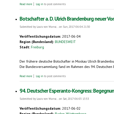
about Esperanto-Kongress in Freiburg: Esperanto-sprechende Eur
Read more
Log in
to post comments
Botschafter a. D. Ulrich Brandenburg neuer V
Submitted by
Louis von Wunsc...
on Sun, 2017-06-04 21:30
Veröffentlichungsdatum:
2017-06-04
Region (Bundesland):
BUNDESWEIT
Stadt:
Freiburg
Der frühere deutsche Botschafter in Moskau Ulrich Branden
Die Bundesversammlung fand im Rahmen des 94. Deutschen Espe
about Botschafter a. D. Ulrich Brandenburg neuer Vorsitzender d
Read more
Log in
to post comments
94. Deutscher Esperanto-Kongress: Begegnung
Submitted by
Louis von Wunsc...
on Sat, 2017-06-03 13:53
Veröffentlichungsdatum:
2017-06-02
Region (Bundesland):
Baden-Württemberg