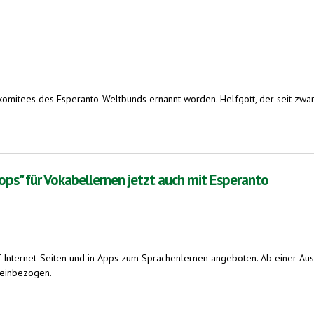
omitees des Esperanto-Weltbunds ernannt worden. Helfgott, der seit zwanzi
es Esperanto-Weltbunds. Inhaber einer Humboldt-Professur in Göttingen und Experte für Za
ps" für Vokabellernen jetzt auch mit Esperanto
 Internet-Seiten und in Apps zum Sprachenlernen angeboten. Ab einer Aus
teinbezogen.
llernen jetzt auch mit Esperanto