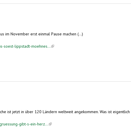
sus im November erst einmal Pause machen (...)
s-soest-lippstadt-moehnes...
(link is external)
ist jetzt in über 120 Ländern weltweit angekommen. Was ist eigentlich so 
ruessung-gibt-s-ein-herz...
(link is external)