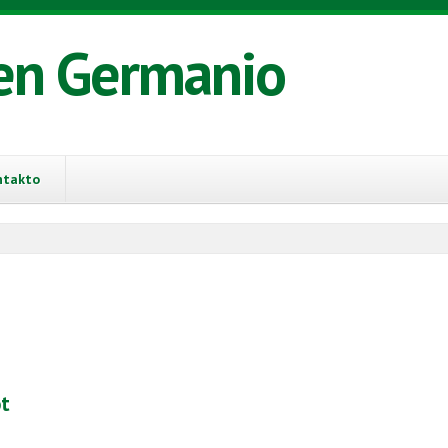
en Germanio
ntakto
ot