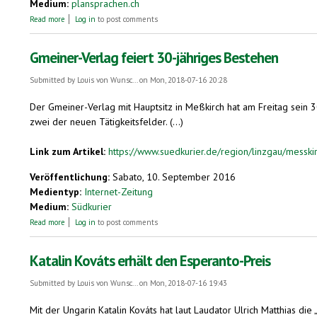
Medium:
plansprachen.ch
about PRO ET CONTRA ESPERANTO
Read more
Log in
to post comments
Gmeiner-Verlag feiert 30-jähriges Bestehen
Submitted by
Louis von Wunsc...
on Mon, 2018-07-16 20:28
Der Gmeiner-Verlag mit Hauptsitz in Meßkirch hat am Freitag sein 
zwei der neuen Tätigkeitsfelder. (...)
Link zum Artikel:
https://www.suedkurier.de/region/linzgau/messkirc
Veröffentlichung:
Sabato, 10. September 2016
Medientyp:
Internet-Zeitung
Medium:
Südkurier
about Gmeiner-Verlag feiert 30-jähriges Bestehen
Read more
Log in
to post comments
Katalin Kováts erhält den Esperanto-Preis
Submitted by
Louis von Wunsc...
on Mon, 2018-07-16 19:43
Mit der Ungarin Katalin Kováts hat laut Laudator Ulrich Matthias d