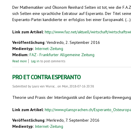
Der Mathematiker und Ökonom Reinhard Selten ist tot, wie die F.A.Z
sich Selten eine sprachliche Extratour auf Esperanto. Der Titel sein
Esperanto-Partei kandidierte er erfolglos bei einer Europawahl. (...)
Link zum Artikel:
http://www.faz.net/aktuell/wirtschaft/wirtschaftsw
Veröffentlichung:
Vendredo, 2. September 2016
Medientyp:
Internet-Zeitung
Medium:
FAZ - Frankfurter Allgemeine Zeitung
about Ökonomie-Nobelpreisträger Reinhard Selten ist tot
Read more
Log in
to post comments
PRO ET CONTRA ESPERANTO
Submitted by
Louis von Wunsc...
on Mon, 2018-07-16 20:38
Theorie und Praxis der Interlinguistik und der Esperanto-Bewegung i
Link zum Artikel:
http://www.plansprachen.ch/Esperanto_Osteuropa
Veröffentlichung:
Merkredo, 7. September 2016
Medientyp:
Internet-Zeitung