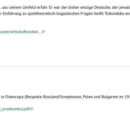
. aus seinem Umfeld erfuhr. Er war der bisher einzige Deutsche, der jemal
er Einführung zu spieltheoretisch-linguistischen Fragen heißt: "Enkonduko e
issen/wirtschaftsnobel...
(link is external)
n Osteuropa (Beispiele Russland/Sowjetunion, Polen und Bulgarien im 19.-21
_proetcontra.pdf
(link is external)