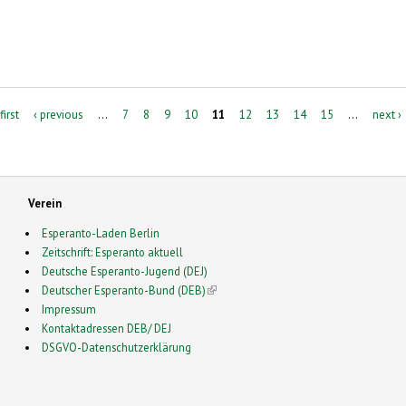
first
‹ previous
…
7
8
9
10
11
12
13
14
15
…
next ›
Verein
Esperanto-Laden Berlin
Zeitschrift: Esperanto aktuell
Deutsche Esperanto-Jugend (DEJ)
Deutscher Esperanto-Bund (DEB)
(link is external)
Impressum
Kontaktadressen DEB/ DEJ
DSGVO-Datenschutzerklärung