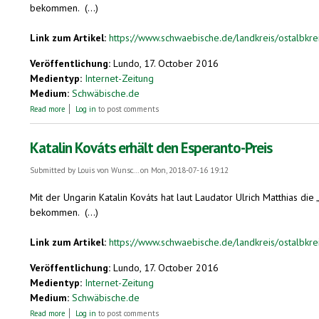
bekommen. (...)
Link zum Artikel:
https://www.schwaebische.de/landkreis/ostalbkreis/
Veröffentlichung:
Lundo, 17. October 2016
Medientyp:
Internet-Zeitung
Medium:
Schwäbische.de
about Katalin Kováts erhält den Esperanto-Preis
Read more
Log in
to post comments
Katalin Kováts erhält den Esperanto-Preis
Submitted by
Louis von Wunsc...
on Mon, 2018-07-16 19:12
Mit der Ungarin Katalin Kováts hat laut Laudator Ulrich Matthias d
bekommen. (...)
Link zum Artikel:
https://www.schwaebische.de/landkreis/ostalbkreis/
Veröffentlichung:
Lundo, 17. October 2016
Medientyp:
Internet-Zeitung
Medium:
Schwäbische.de
about Katalin Kováts erhält den Esperanto-Preis
Read more
Log in
to post comments