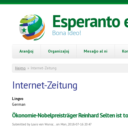
Skip to main content
Esperanto 
Bona ideo!
Aranĝoj
Organizaĵoj
Mesaĝo al ni
Ko
You are here
Hejmo
»
Internet-Zeitung
Internet-Zeitung
Lingvo
German
Ökonomie-Nobelpreisträger Reinhard Selten ist t
Submitted by
Louis von Wunsc...
on Mon, 2018-07-16 20:47