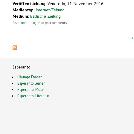
Veröffentlichung:
Vendredo, 11. November 2016
Medientyp:
Internet-Zeitung
Medium:
Badische Zeitung
about Zur Begrüßung gibt’s ein herzliches „Saluton!“
Read more
Log in
to post comments
Pages
« 
Esperanto
Häufige Fragen
Esperanto lernen
Esperanto-Musik
Esperanto-Literatur