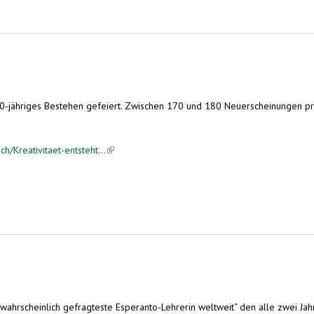
30-jähriges Bestehen gefeiert. Zwischen 170 und 180 Neuerscheinungen pr
h/Kreativitaet-entsteht...
(link is external)
ie „wahrscheinlich gefragteste Esperanto-Lehrerin weltweit“ den alle zwei 