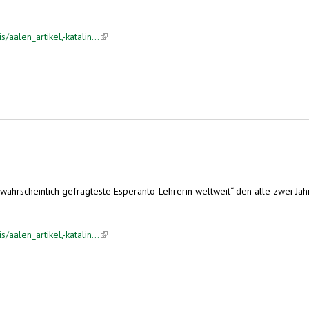
aalen_artikel,-katalin...
(link is external)
ie „wahrscheinlich gefragteste Esperanto-Lehrerin weltweit“ den alle zwei 
aalen_artikel,-katalin...
(link is external)