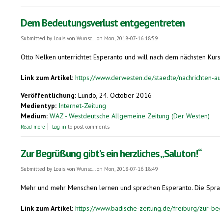
Dem Bedeutungsverlust entgegentreten
Submitted by
Louis von Wunsc...
on Mon, 2018-07-16 18:59
Otto Nelken unterrichtet Esperanto und will nach dem nächsten Kur
Link zum Artikel:
https://www.derwesten.de/staedte/nachrichten-au
Veröffentlichung:
Lundo, 24. October 2016
Medientyp:
Internet-Zeitung
Medium:
WAZ - Westdeutsche Allgemeine Zeitung (Der Westen)
about Dem Bedeutungsverlust entgegentreten
Read more
Log in
to post comments
Zur Begrüßung gibt’s ein herzliches „Saluton!“
Submitted by
Louis von Wunsc...
on Mon, 2018-07-16 18:49
Mehr und mehr Menschen lernen und sprechen Esperanto. Die Sprache 
Link zum Artikel:
https://www.badische-zeitung.de/freiburg/zur-beg