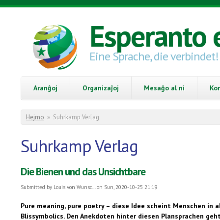
Skip to main content
Esperanto 
Eine Sprache, die verbindet!
Aranĝoj
Organizaĵoj
Mesaĝo al ni
Ko
You are here
Hejmo
»
Suhrkamp Verlag
Suhrkamp Verlag
Die Bienen und das Unsichtbare
Submitted by
Louis von Wunsc...
on Sun, 2020-10-25 21:19
Pure meaning, pure poetry – diese Idee scheint Menschen in a
Blissymbolics. Den Anekdoten hinter diesen Plansprachen geht