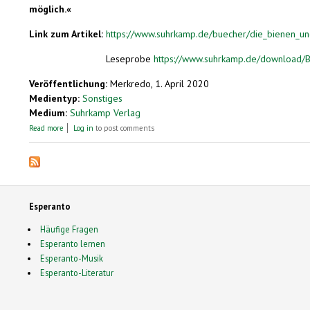
möglich.«
Link zum Artikel:
https://www.suhrkamp.de/buecher/die_bienen_und
Leseprobe
https://www.suhrkamp.de/download/
Veröffentlichung:
Merkredo, 1. April 2020
Medientyp:
Sonstiges
Medium:
Suhrkamp Verlag
about Die Bienen und das Unsichtbare
Read more
Log in
to post comments
Esperanto
Häufige Fragen
Esperanto lernen
Esperanto-Musik
Esperanto-Literatur