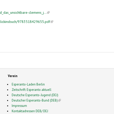
_das_unsichtbare-clemens_j...
(link is external)
Blickinsbuch/9783518429655.pdf
(link is external)
Verein
Esperanto-Laden Berlin
Zeitschrift: Esperanto aktuell
Deutsche Esperanto-Jugend (DEJ)
Deutscher Esperanto-Bund (DEB)
(link is external)
Impressum
Kontaktadressen DEB/ DEJ