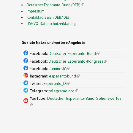
Deutscher Esperanto-Bund (DEB)
(link is external)
Impressum
Kontaktadressen DEB/ DEJ
DSGVO-Datenschutzerklärung
Soziale Netze und weitere Angebote
Facebook:
Deutscher Esperanto-Bund
(link is
external)
Facebook:
Deutscher Esperanto-Kongress
(link is
external)
Facebook:
Luminesk'
(link is external)
Instagram:
esperantobund
(link is external)
Twitter:
Esperanto_D
(link is external)
Telegram:
telegramo.org
(link is external)
YouTube:
Deutscher Esperanto-Bund: Sehenswertes
(link is external)