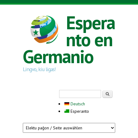
Skip to main content
Espera
nto en
Germanio
Lingvo, kiu ligas!
Search form
Serĉi
Deutsch
Esperanto