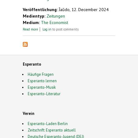
Veröffentlichung:
Ĵaŭdo, 12. December 2024
Medientyp:
Zeitungen
Medium:
The Economist
about Why China is losing interest in English
Read more
Log in
to post comments
Esperanto
Häufige Fragen
Esperanto lernen
Esperanto-Musik
Esperanto-Literatur
Verein
Esperanto-Laden Berlin
Zeitschrift: Esperanto aktuell
Deutsche Esperanto-Jugend (DEJ)