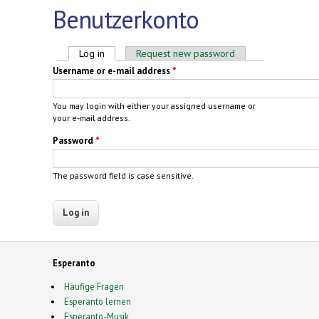
Benutzerkonto
Primary tabs
Log in
(active tab)
Request new password
Username or e-mail address
*
You may login with either your assigned username or
your e-mail address.
Password
*
The password field is case sensitive.
Esperanto
Häufige Fragen
Esperanto lernen
Esperanto-Musik