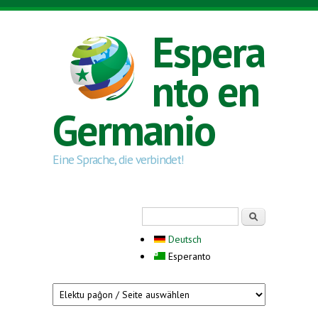
Skip to main content
Espera
nto en
Germanio
Eine Sprache, die verbindet!
Search form
Serĉi
Deutsch
Esperanto