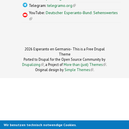
Telegram:
telegramo.org
(link is external)
YouTube:
Deutscher Esperanto-Bund: Sehenswertes
(link is external)
2026 Esperanto en Germanio- This is a Free Drupal
Theme
Ported to Drupal for the Open Source Community by
Drupalizing
(link is external)
, a Project of
More than (just) Themes
(link is
.
Original design by
Simple Themes
.
(link is
external)
external)
Wir benutzen technisch notwendige Cookies.