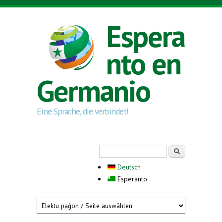
Skip to main content
Espera
nto en
Germanio
Eine Sprache, die verbindet!
Search form
Serĉi
Deutsch
Esperanto