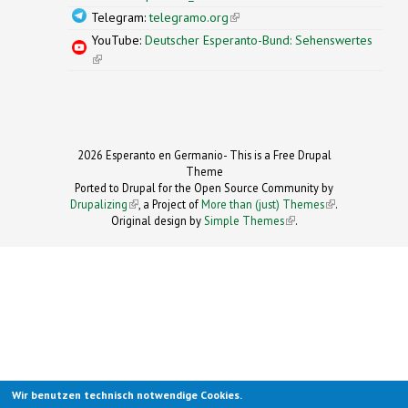
Telegram:
telegramo.org
(link is external)
YouTube:
Deutscher Esperanto-Bund: Sehenswertes
(link is external)
2026 Esperanto en Germanio- This is a Free Drupal
Theme
Ported to Drupal for the Open Source Community by
Drupalizing
(link is external)
, a Project of
More than (just) Themes
(link is
.
Original design by
Simple Themes
.
(link is
external)
external)
Wir benutzen technisch notwendige Cookies.