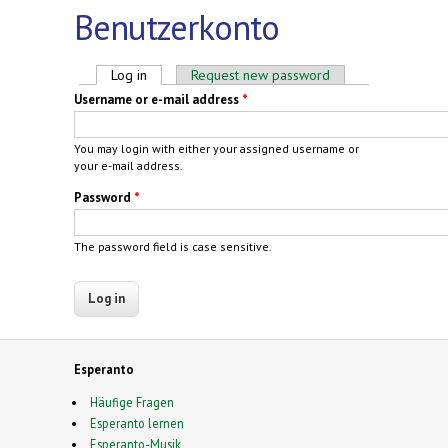
Benutzerkonto
Primary tabs
Log in
(active tab)
Request new password
Username or e-mail address
*
You may login with either your assigned username or
your e-mail address.
Password
*
The password field is case sensitive.
Esperanto
Häufige Fragen
Esperanto lernen
Esperanto-Musik