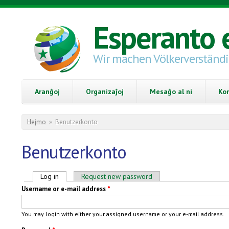
Skip to main content
Esperanto 
Wir machen Völkerverständ
Aranĝoj
Organizaĵoj
Mesaĝo al ni
Ko
You are here
Hejmo
»
Benutzerkonto
Benutzerkonto
Primary tabs
Log in
(active tab)
Request new password
Username or e-mail address
*
You may login with either your assigned username or your e-mail address.