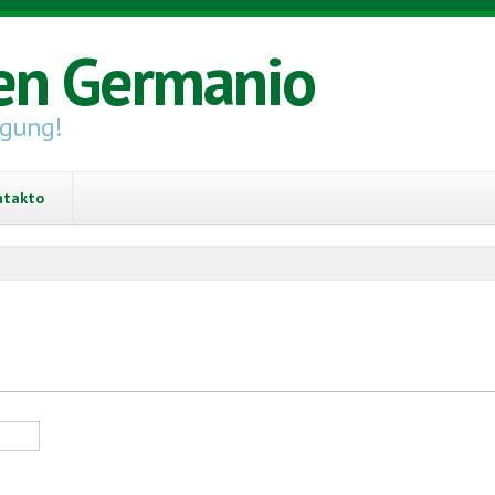
en Germanio
igung!
ntakto