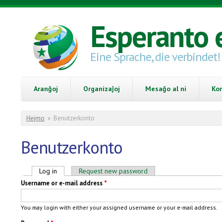
Skip to main content
Esperanto 
Eine Sprache, die verbindet!
Aranĝoj
Organizaĵoj
Mesaĝo al ni
Ko
You are here
Hejmo
»
Benutzerkonto
Benutzerkonto
Primary tabs
Log in
(active tab)
Request new password
Username or e-mail address
*
You may login with either your assigned username or your e-mail address.