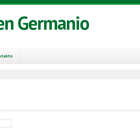
en Germanio
ntakto