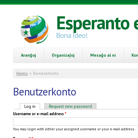
Skip to main content
Esperanto 
Bona ideo!
Aranĝoj
Organizaĵoj
Mesaĝo al ni
Ko
You are here
Hejmo
»
Benutzerkonto
Benutzerkonto
Primary tabs
Log in
(active tab)
Request new password
Username or e-mail address
*
You may login with either your assigned username or your e-mail address.