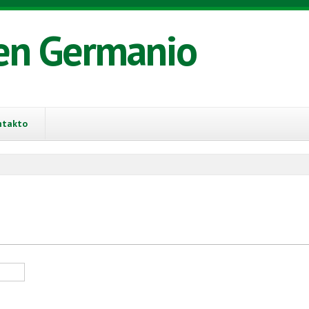
en Germanio
ntakto