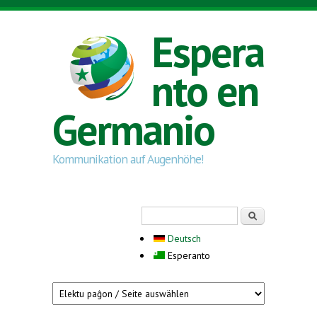
Skip to main content
Espera
nto en
Germanio
Kommunikation auf Augenhöhe!
Search form
Serĉi
Deutsch
Esperanto