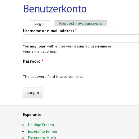
Benutzerkonto
Primary tabs
Log in
(active tab)
Request new password
Username or e-mail address
*
You may login with either your assigned username or
your e-mail address.
Password
*
The password field is case sensitive.
Esperanto
Häufige Fragen
Esperanto lernen
Esperanto-Musik