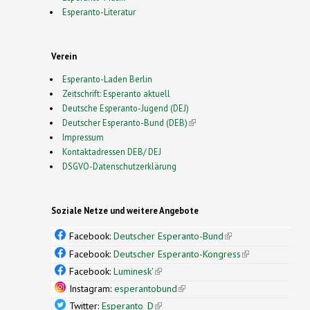
Esperanto-Literatur
Verein
Esperanto-Laden Berlin
Zeitschrift: Esperanto aktuell
Deutsche Esperanto-Jugend (DEJ)
Deutscher Esperanto-Bund (DEB)
(link is external)
Impressum
Kontaktadressen DEB/ DEJ
DSGVO-Datenschutzerklärung
Soziale Netze und weitere Angebote
Facebook:
Deutscher Esperanto-Bund
(link is
external)
Facebook:
Deutscher Esperanto-Kongress
(link is
external)
Facebook:
Luminesk'
(link is external)
Instagram:
esperantobund
(link is external)
Twitter:
Esperanto_D
(link is external)