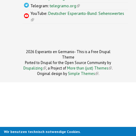
Telegram:
telegramo.org
(link is external)
YouTube:
Deutscher Esperanto-Bund: Sehenswertes
(link is external)
2026 Esperanto en Germanio- This is a Free Drupal
Theme
Ported to Drupal for the Open Source Community by
Drupalizing
(link is external)
, a Project of
More than (just) Themes
(link is
.
Original design by
Simple Themes
.
(link is
external)
external)
Wir benutzen technisch notwendige Cookies.