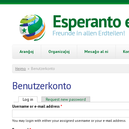
Skip to main content
Esperanto 
Freunde in allen Erdteilen!
Aranĝoj
Organizaĵoj
Mesaĝo al ni
Ko
You are here
Hejmo
»
Benutzerkonto
Benutzerkonto
Primary tabs
Log in
(active tab)
Request new password
Username or e-mail address
*
You may login with either your assigned username or your e-mail address.