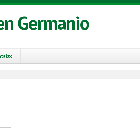
en Germanio
ntakto