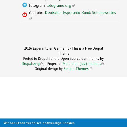
Telegram:
telegramo.org
(link is external)
YouTube:
Deutscher Esperanto-Bund: Sehenswertes
(link is external)
2026 Esperanto en Germanio- This is a Free Drupal
Theme
Ported to Drupal for the Open Source Community by
Drupalizing
(link is external)
, a Project of
More than (just) Themes
(link is
.
Original design by
Simple Themes
.
(link is
external)
external)
Wir benutzen technisch notwendige Cookies.