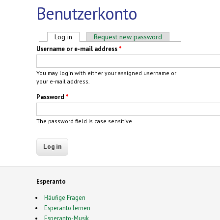
Benutzerkonto
Primary tabs
Log in
(active tab)
Request new password
Username or e-mail address
*
You may login with either your assigned username or
your e-mail address.
Password
*
The password field is case sensitive.
Esperanto
Häufige Fragen
Esperanto lernen
Esperanto-Musik