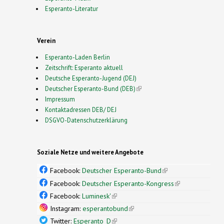
Esperanto-Literatur
Verein
Esperanto-Laden Berlin
Zeitschrift: Esperanto aktuell
Deutsche Esperanto-Jugend (DEJ)
Deutscher Esperanto-Bund (DEB)
(link is external)
Impressum
Kontaktadressen DEB/ DEJ
DSGVO-Datenschutzerklärung
Soziale Netze und weitere Angebote
Facebook:
Deutscher Esperanto-Bund
(link is
external)
Facebook:
Deutscher Esperanto-Kongress
(link is
external)
Facebook:
Luminesk'
(link is external)
Instagram:
esperantobund
(link is external)
Twitter:
Esperanto_D
(link is external)