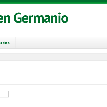
en Germanio
ntakto