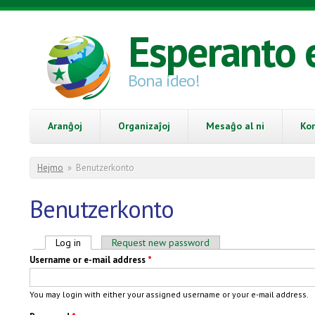
Skip to main content
Esperanto 
Bona ideo!
Aranĝoj
Organizaĵoj
Mesaĝo al ni
Ko
You are here
Hejmo
»
Benutzerkonto
Benutzerkonto
Primary tabs
Log in
(active tab)
Request new password
Username or e-mail address
*
You may login with either your assigned username or your e-mail address.