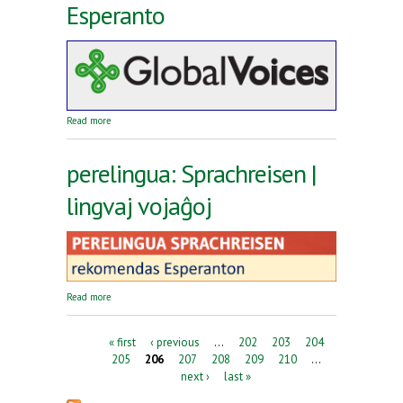
Esperanto
about Reta revuo Global Voices en Esperanto
Read more
perelingua: Sprachreisen |
lingvaj vojaĝoj
about perelingua: Sprachreisen | lingvaj vojaĝoj
Read more
Pages
« first
‹ previous
…
202
203
204
205
206
207
208
209
210
…
next ›
last »