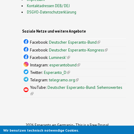
Kontaktadressen DEB/ DEJ
DSGVO-Datenschutzerklärung
Soziale Netze und weitere Angebote
Facebook:
Deutscher Esperanto-Bund
(link is
external)
Facebook:
Deutscher Esperanto-Kongress
(link is
external)
Facebook:
Luminesk'
(link is external)
Instagram:
esperantobund
(link is external)
Twitter:
Esperanto_D
(link is external)
Telegram:
telegramo.org
(link is external)
YouTube:
Deutscher Esperanto-Bund: Sehenswertes
(link is external)
2026 Esperanto en Germanio- This is a Free Drupal
Wir benutzen technisch notwendige Cookies.
Theme