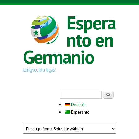
Skip to main content
Espera
nto en
Germanio
Lingvo, kiu ligas!
Search form
Serĉi
Deutsch
Esperanto