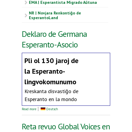
EMA | Esperantista Migrado Aŭtuna
NR | Novjara Renkontiĝo de
EsperantoLand
Deklaro de Germana
Esperanto-Asocio
Pli ol 130 jaroj de
la
Esperanto-
lingvokomunumo
Kreskanta disvastiĝo de
Esperanto en la mondo
about Deklaro de Germana Esperanto-Asocio
Read more
Deutsch
Reta revuo Global Voices en