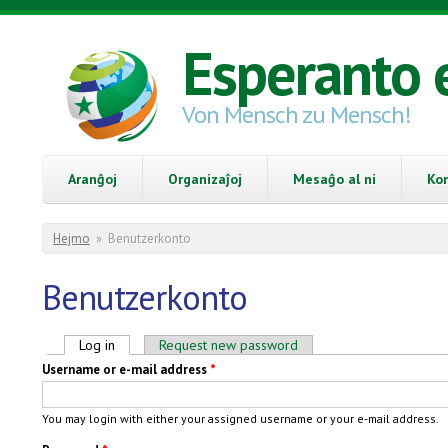
Skip to main content
Esperanto 
Von Mensch zu Mensch!
Aranĝoj
Organizaĵoj
Mesaĝo al ni
Ko
You are here
Hejmo
»
Benutzerkonto
Benutzerkonto
Primary tabs
Log in
(active tab)
Request new password
Username or e-mail address
*
You may login with either your assigned username or your e-mail address.