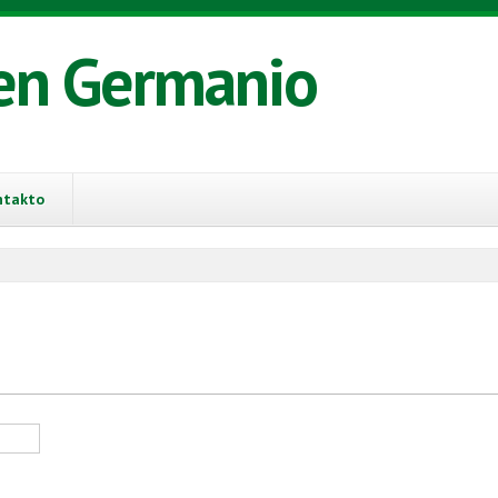
en Germanio
ntakto