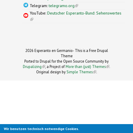
Telegram:
telegramo.org
(link is external)
YouTube:
Deutscher Esperanto-Bund: Sehenswertes
(link is external)
2026 Esperanto en Germanio- This is a Free Drupal
Theme
Ported to Drupal for the Open Source Community by
Drupalizing
(link is external)
, a Project of
More than (just) Themes
(link is
.
Original design by
Simple Themes
.
(link is
external)
external)
Wir benutzen technisch notwendige Cookies.