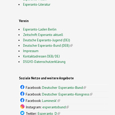
Esperanto-Literatur
Verein
Esperanto-Laden Berlin
Zeitschrift: Esperanto aktuell
Deutsche Esperanto-Jugend (DEJ)
Deutscher Esperanto-Bund (DEB)
(link is external)
Impressum
Kontaktadressen DEB/ DEJ
DSGVO-Datenschutzerklärung
Soziale Netze und weitere Angebote
Facebook:
Deutscher Esperanto-Bund
(link is
external)
Facebook:
Deutscher Esperanto-Kongress
(link is
external)
Facebook:
Luminesk'
(link is external)
Instagram:
esperantobund
(link is external)
Twitter:
Esperanto_D
(link is external)