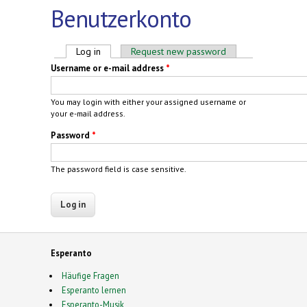
Benutzerkonto
Primary tabs
Log in
(active tab)
Request new password
Username or e-mail address
*
You may login with either your assigned username or
your e-mail address.
Password
*
The password field is case sensitive.
Esperanto
Häufige Fragen
Esperanto lernen
Esperanto-Musik