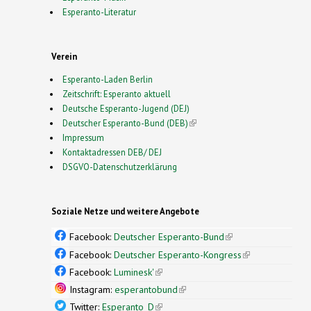
Esperanto-Literatur
Verein
Esperanto-Laden Berlin
Zeitschrift: Esperanto aktuell
Deutsche Esperanto-Jugend (DEJ)
Deutscher Esperanto-Bund (DEB)
(link is external)
Impressum
Kontaktadressen DEB/ DEJ
DSGVO-Datenschutzerklärung
Soziale Netze und weitere Angebote
Facebook:
Deutscher Esperanto-Bund
(link is
external)
Facebook:
Deutscher Esperanto-Kongress
(link is
external)
Facebook:
Luminesk'
(link is external)
Instagram:
esperantobund
(link is external)
Twitter:
Esperanto_D
(link is external)