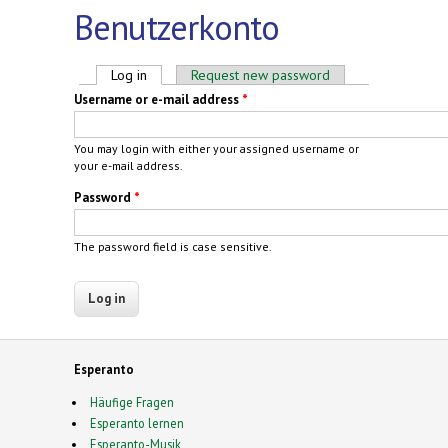
Benutzerkonto
Primary tabs
Log in
(active tab)
Request new password
Username or e-mail address
*
You may login with either your assigned username or
your e-mail address.
Password
*
The password field is case sensitive.
Esperanto
Häufige Fragen
Esperanto lernen
Esperanto-Musik