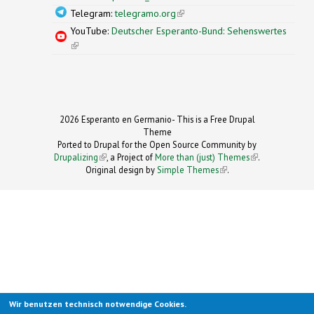
Telegram:
telegramo.org
(link is external)
YouTube:
Deutscher Esperanto-Bund: Sehenswertes
(link is external)
2026 Esperanto en Germanio- This is a Free Drupal
Theme
Ported to Drupal for the Open Source Community by
Drupalizing
(link is external)
, a Project of
More than (just) Themes
(link is
.
Original design by
Simple Themes
.
(link is
external)
external)
Wir benutzen technisch notwendige Cookies.