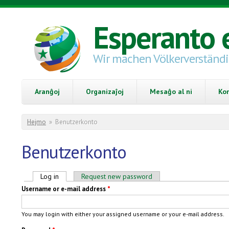
Skip to main content
Esperanto 
Wir machen Völkerverständ
Aranĝoj
Organizaĵoj
Mesaĝo al ni
Ko
You are here
Hejmo
»
Benutzerkonto
Benutzerkonto
Primary tabs
Log in
(active tab)
Request new password
Username or e-mail address
*
You may login with either your assigned username or your e-mail address.