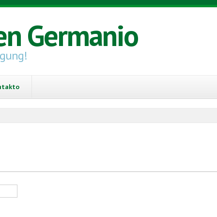
en Germanio
igung!
ntakto