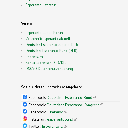
Esperanto-Literatur
Verein
Esperanto-Laden Berlin
Zeitschrift: Esperanto aktuell
Deutsche Esperanto-Jugend (DEJ)
Deutscher Esperanto-Bund (DEB)
(link is external)
Impressum
Kontaktadressen DEB/ DEJ
DSGVO-Datenschutzerklärung
Soziale Netze und weitere Angebote
Facebook:
Deutscher Esperanto-Bund
(link is
external)
Facebook:
Deutscher Esperanto-Kongress
(link is
external)
Facebook:
Luminesk'
(link is external)
Instagram:
esperantobund
(link is external)
Twitter:
Esperanto_D
(link is external)