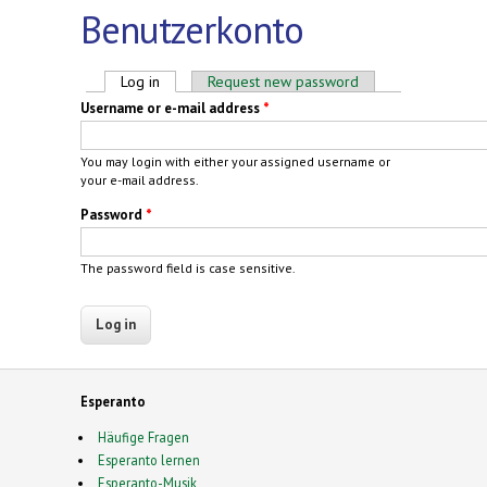
Benutzerkonto
Primary tabs
Log in
(active tab)
Request new password
Username or e-mail address
*
You may login with either your assigned username or
your e-mail address.
Password
*
The password field is case sensitive.
Esperanto
Häufige Fragen
Esperanto lernen
Esperanto-Musik