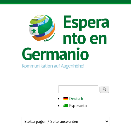
Skip to main content
Espera
nto en
Germanio
Kommunikation auf Augenhöhe!
Search form
Serĉi
Deutsch
Esperanto