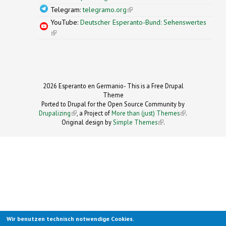
Telegram:
telegramo.org
(link is external)
YouTube:
Deutscher Esperanto-Bund: Sehenswertes
(link is external)
2026 Esperanto en Germanio- This is a Free Drupal
Theme
Ported to Drupal for the Open Source Community by
Drupalizing
(link is external)
, a Project of
More than (just) Themes
(link is
.
Original design by
Simple Themes
.
(link is
external)
external)
Wir benutzen technisch notwendige Cookies.