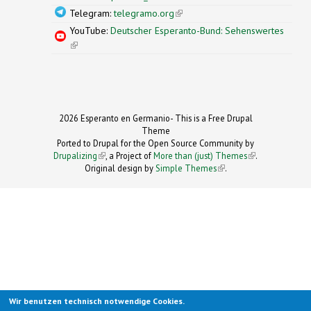
Telegram:
telegramo.org
(link is external)
YouTube:
Deutscher Esperanto-Bund: Sehenswertes
(link is external)
2026 Esperanto en Germanio- This is a Free Drupal
Theme
Ported to Drupal for the Open Source Community by
Drupalizing
(link is external)
, a Project of
More than (just) Themes
(link is
.
Original design by
Simple Themes
.
(link is
external)
external)
Wir benutzen technisch notwendige Cookies.