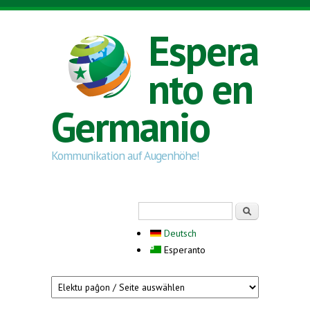
Skip to main content
Espera
nto en
Germanio
Kommunikation auf Augenhöhe!
Search form
Serĉi
Deutsch
Esperanto