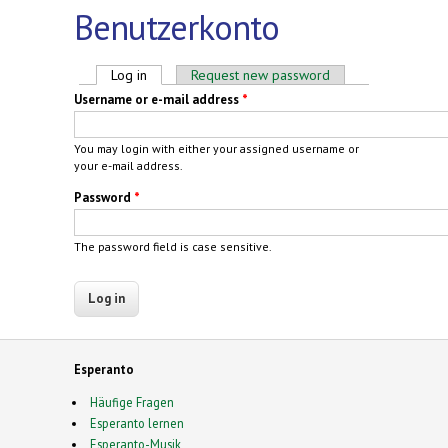
Benutzerkonto
Primary tabs
Log in
(active tab)
Request new password
Username or e-mail address
*
You may login with either your assigned username or
your e-mail address.
Password
*
The password field is case sensitive.
Esperanto
Häufige Fragen
Esperanto lernen
Esperanto-Musik