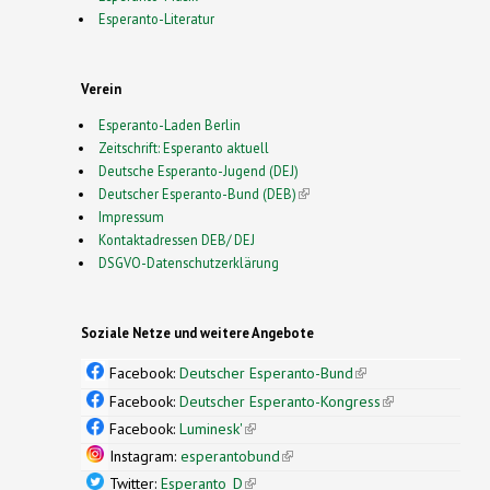
Esperanto-Literatur
Verein
Esperanto-Laden Berlin
Zeitschrift: Esperanto aktuell
Deutsche Esperanto-Jugend (DEJ)
Deutscher Esperanto-Bund (DEB)
(link is external)
Impressum
Kontaktadressen DEB/ DEJ
DSGVO-Datenschutzerklärung
Soziale Netze und weitere Angebote
Facebook:
Deutscher Esperanto-Bund
(link is
external)
Facebook:
Deutscher Esperanto-Kongress
(link is
external)
Facebook:
Luminesk'
(link is external)
Instagram:
esperantobund
(link is external)
Twitter:
Esperanto_D
(link is external)