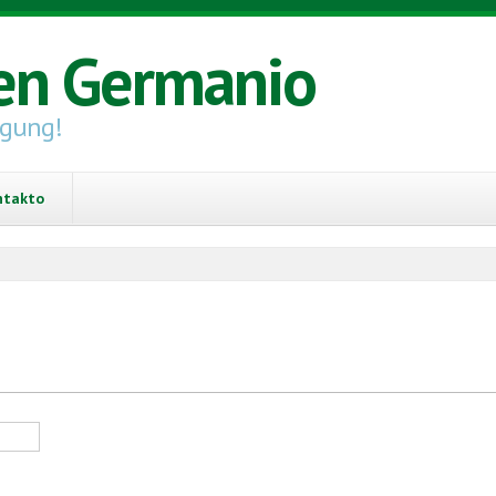
en Germanio
igung!
ntakto