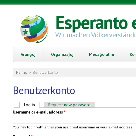
Skip to main content
Esperanto 
Wir machen Völkerverständ
Aranĝoj
Organizaĵoj
Mesaĝo al ni
Ko
You are here
Hejmo
»
Benutzerkonto
Benutzerkonto
Primary tabs
Log in
(active tab)
Request new password
Username or e-mail address
*
You may login with either your assigned username or your e-mail address.